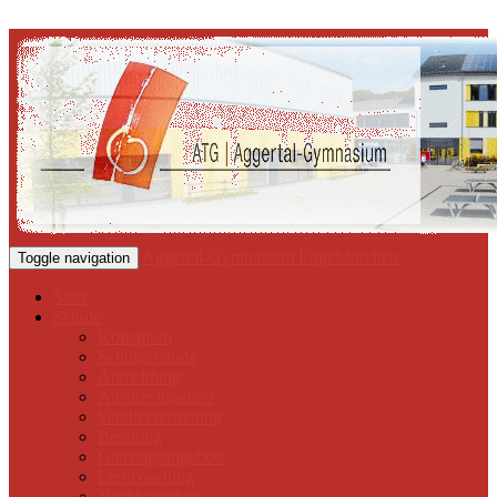
Aggertal-Gymnasium Engelskirchen
Toggle navigation
Start
Schule
Kollegium
Schulgebäude
Anmeldung
Ansprechpartner
Schülervertretung
Beratung
Ganztagsangebote
Lerncoaching
Nachhaltigkeit