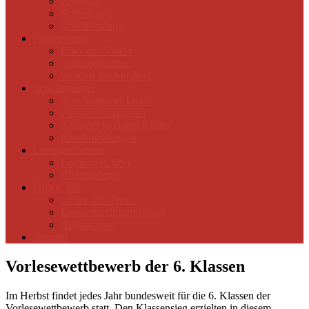
Kalender
Schließfach
Schulkleidung
Förderverein
Über den Verein
Ansprechpartner
Werden Sie Mitglied
Schulmanager
Schulmanager Login
Passwort vergessen
2 Kinder in einem Konto
Krankmeldungen
Lernplattformen
Logineo (LMS)
Bildungslogin
Office 365
Office 365 Portal
Einverständniserklärung
Anleitungen
Kontakt
Vorlesewettbewerb der 6. Klassen
Im Herbst findet jedes Jahr bundesweit für die 6. Klassen der
Vorlesewettbewerb statt. Den Klassensieg erzielten in diesem