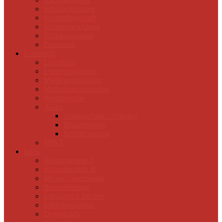
Schulordnungen
Schulpflegschaft
Schulentwicklung
Schulprogramm
Panorama
Unterricht
Lehrpläne
Unterrichtszeiten
Mediencurriculum
Methodencurriculum
Wettbewerbe
AGen
Amateurfunk - Arduino
Bläserprojekt
Schülerzeitung
MINT
Infos
Sekundarstufe I
Sekundarstufe II
Mensa - Speiseplan
Busanbindung
Elternanteil Bücher
Infektionsschutz
Downloads