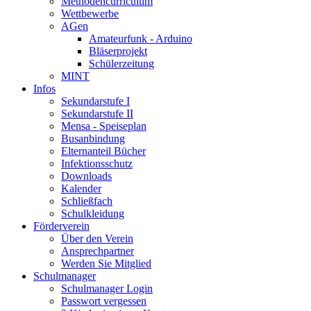
Methodencurriculum
Wettbewerbe
AGen
Amateurfunk - Arduino
Bläserprojekt
Schülerzeitung
MINT
Infos
Sekundarstufe I
Sekundarstufe II
Mensa - Speiseplan
Busanbindung
Elternanteil Bücher
Infektionsschutz
Downloads
Kalender
Schließfach
Schulkleidung
Förderverein
Über den Verein
Ansprechpartner
Werden Sie Mitglied
Schulmanager
Schulmanager Login
Passwort vergessen