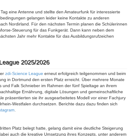
n Tag eine Antenne und stellte den Amateurfunk für interessierte
sbedingungen gelangen leider keine Kontakte zu anderen
nach Nordirland. Für den nächsten Termin planen die Schülerinnen
 Morse-Steuerung für das Funkgerät. Dann kann neben dem
ächsten Jahr mehr Kontakte für das Ausbildungsrufzeichen
 League 2025/2026
er
zdi-Science League
erneut erfolgreich teilgenommen und beim
lung in Dortmund den ersten Platz erreicht. Über mehrere Monate
s und Falk Schnieber im Rahmen der fünf Spieltage an ihrem
achhaltige Ernährung, digitale Lösungen und gemeinschaftliche
e präsentierten sie ihr ausgearbeitetes Modell vor einer Fachjury
hein-Westfalen durchsetzen. Berichte dazu dazu finden sich
stagram
.
ritten Platz belegt hatte, gelang damit eine deutliche Steigerung
dabei auch die kreative Umsetzung ihres Konzepts, unter anderem