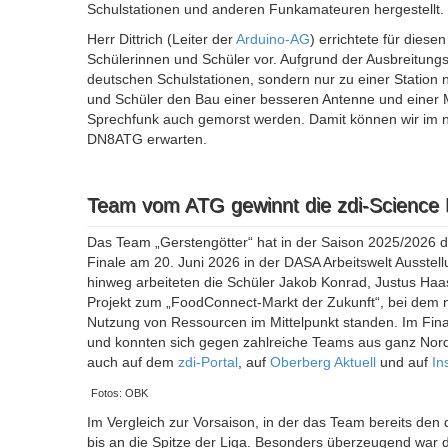
Schulstationen und anderen Funkamateuren hergestellt.
Herr Dittrich (Leiter der
Arduino-AG
) errichtete für diese
Schülerinnen und Schüler vor. Aufgrund der Ausbreitung
deutschen Schulstationen, sondern nur zu einer Station 
und Schüler den Bau einer besseren Antenne und einer
Sprechfunk auch gemorst werden. Damit können wir im n
DN8ATG erwarten.
Team vom ATG gewinnt die zdi-Science
Das Team „Gerstengötter“ hat in der Saison 2025/2026 d
Finale am 20. Juni 2026 in der DASA Arbeitswelt Ausstel
hinweg arbeiteten die Schüler Jakob Konrad, Justus Haa
Projekt zum „FoodConnect-Markt der Zukunft“, bei dem n
Nutzung von Ressourcen im Mittelpunkt standen. Im Final
und konnten sich gegen zahlreiche Teams aus ganz Nordr
auch auf dem
zdi-Portal
, auf
Oberberg Aktuell
und auf
In
Fotos: OBK
Im Vergleich zur Vorsaison, in der das Team bereits den d
bis an die Spitze der Liga. Besonders überzeugend war 