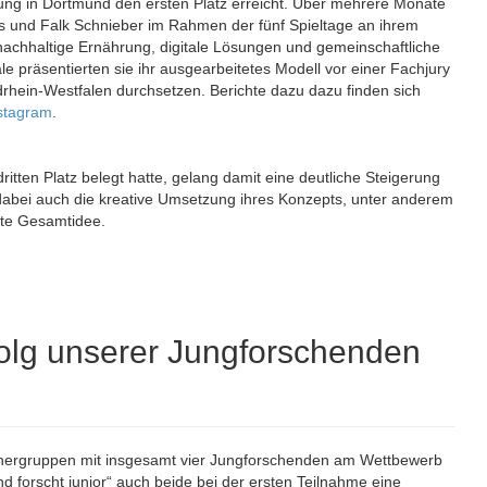
lung in Dortmund den ersten Platz erreicht. Über mehrere Monate
s und Falk Schnieber im Rahmen der fünf Spieltage an ihrem
achhaltige Ernährung, digitale Lösungen und gemeinschaftliche
e präsentierten sie ihr ausgearbeitetes Modell vor einer Fachjury
hein-Westfalen durchsetzen. Berichte dazu dazu finden sich
stagram
.
ritten Platz belegt hatte, gelang damit eine deutliche Steigerung
dabei auch die kreative Umsetzung ihres Konzepts, unter anderem
hte Gesamtidee.
folg unserer Jungforschenden
hergruppen mit insgesamt vier Jungforschenden am Wettbewerb
end forscht junior“ auch beide bei der ersten Teilnahme eine