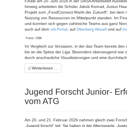
Finale am 20. Juni 2026 in der DASA Arbeitswelt Ausstel
hinweg arbeiteten die Schüler Jakob Konrad, Justus Haa
Projekt zum „FoodConnect-Markt der Zukunft“, bei dem n
Nutzung von Ressourcen im Mittelpunkt standen. Im Final
und konnten sich gegen zahlreiche Teams aus ganz Nordr
auch auf dem
zdi-Portal
, auf
Oberberg Aktuell
und auf
In
Fotos: OBK
Im Vergleich zur Vorsaison, in der das Team bereits den d
bis an die Spitze der Liga. Besonders überzeugend war 
durch anschauliche Visualisierungen und eine durchdac
Weiterlesen ...
Jugend Forscht Junior- Er
vom ATG
Am 20. und 21. Februar 2026 nahmen gleich zwei Forsc
„Jugend forscht“ teil. Sie haben in der Alterssparte „Jug