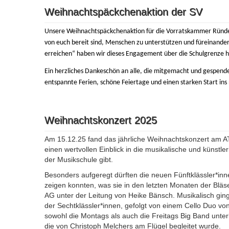
Weihnachtspäckchenaktion der SV
Unsere Weihnachtspäckchenaktion für die Vorratskammer Ründero
von euch bereit sind, Menschen zu unterstützen und füreinande
erreichen“ haben wir dieses Engagement über die Schulgrenze hi
Ein herzliches Dankeschön an alle, die mitgemacht und gespend
entspannte Ferien, schöne Feiertage und einen starken Start ins 
Weihnachtskonzert 2025
Am 15.12.25 fand das jährliche Weihnachtskonzert am AT
einen wertvollen Einblick in die musikalische und künst
der Musikschule gibt.
Besonders aufgeregt dürften die neuen Fünftklässler*in
zeigen konnten, was sie in den letzten Monaten der Bläse
AG unter der Leitung von Heike Bänsch. Musikalisch gin
der Sechtklässler*innen, gefolgt von einem Cello Duo vo
sowohl die Montags als auch die Freitags Big Band unt
die von Christoph Melchers am Flügel begleitet wurde.