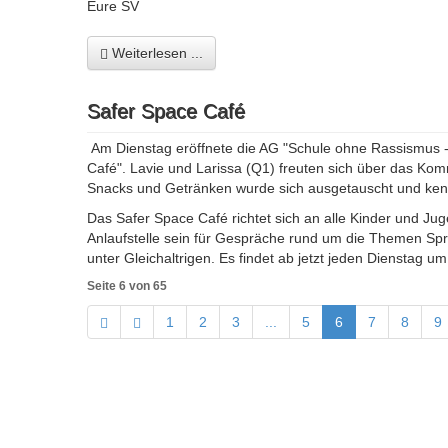
Eure SV
Weiterlesen ...
Safer Space Café
Am Dienstag eröffnete die AG "Schule ohne Rassismus -
Café". Lavie und Larissa (Q1) freuten sich über das Ko
Snacks und Getränken wurde sich ausgetauscht und ken
Das Safer Space Café richtet sich an alle Kinder und Jug
Anlaufstelle sein für Gespräche rund um die Themen Sp
unter Gleichaltrigen. Es findet ab jetzt jeden Dienstag u
Seite 6 von 65
1
2
3
...
5
6
7
8
9