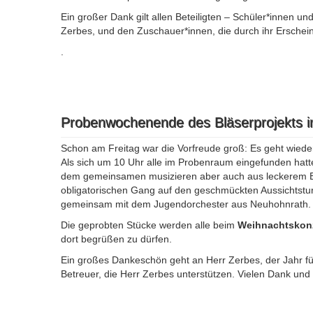
Ein großer Dank gilt allen Beteiligten – Schüler*innen u
Zerbes, und den Zuschauer*innen, die durch ihr Erschein
.
Probenwochenende des Bläserprojekts 
Schon am Freitag war die Vorfreude groß: Es geht wieder
Als sich um 10 Uhr alle im Probenraum eingefunden hatten
dem gemeinsamen musizieren aber auch aus leckerem E
obligatorischen Gang auf den geschmückten Aussichtsturm
gemeinsam mit dem Jugendorchester aus Neuhohnrath.
Die geprobten Stücke werden alle beim
Weihnachtskonz
dort begrüßen zu dürfen.
Ein großes Dankeschön geht an Herr Zerbes, der Jahr für
Betreuer, die Herr Zerbes unterstützen. Vielen Dank und