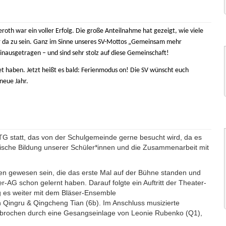
th war ein voller Erfolg. Die große Anteilnahme hat gezeigt, wie viele
r da zu sein. Ganz im Sinne unseres SV-Mottos „Gemeinsam mehr
nausgetragen – und sind sehr stolz auf diese Gemeinschaft!
et haben.
Jetzt heißt es bald: Ferienmodus on!
Die SV wünscht euch
neue Jahr.
G statt, das von der Schulgemeinde gerne besucht wird, da es
lerische Bildung unserer Schüler*innen und die Zusammenarbeit mit
nen gewesen sein, die das erste Mal auf der Bühne standen und
r-AG schon gelernt haben. Darauf folgte ein Auftritt der Theater-
g es weiter mit dem Bläser-Ensemble
n Qingru & Qingcheng Tian (6b). Im Anschluss musizierte
erbrochen durch eine Gesangseinlage von Leonie Rubenko (Q1),