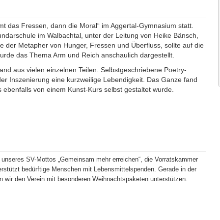
t das Fressen, dann die Moral“ im Aggertal-Gymnasium statt.
ndarschule im Walbachtal, unter der Leitung von Heike Bänsch,
e der Metapher von Hunger, Fressen und Überfluss, sollte auf die
wurde das Thema Arm und Reich anschaulich dargestellt.
nd aus vielen einzelnen Teilen: Selbstgeschriebene Poetry-
der Inszenierung eine kurzweilige Lebendigkeit. Das Ganze fand
 ebenfalls von einem Kunst-Kurs selbst gestaltet wurde.
e unseres SV-Mottos „Gemeinsam mehr erreichen“, die Vorratskammer
rstützt bedürftige Menschen mit Lebensmittelspenden. Gerade in der
n wir den Verein mit besonderen Weihnachtspaketen unterstützen.