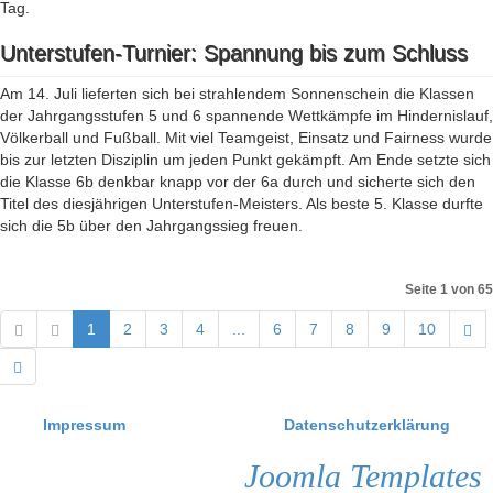
Tag.
Unterstufen-Turnier: Spannung bis zum Schluss
Am 14. Juli lieferten sich bei strahlendem Sonnenschein die Klassen
der Jahrgangsstufen 5 und 6 spannende Wettkämpfe im Hindernislauf,
Völkerball und Fußball. Mit viel Teamgeist, Einsatz und Fairness wurde
bis zur letzten Disziplin um jeden Punkt gekämpft. Am Ende setzte sich
die Klasse 6b denkbar knapp vor der 6a durch und sicherte sich den
Titel des diesjährigen Unterstufen-Meisters. Als beste 5. Klasse durfte
sich die 5b über den Jahrgangssieg freuen.
Seite 1 von 65
1
2
3
4
...
6
7
8
9
10
Impressum
Datenschutzerklärung
Joomla Templates