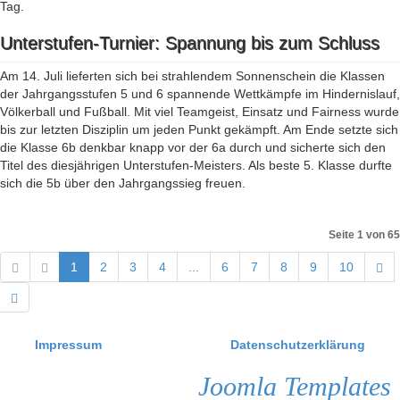
Tag.
Unterstufen-Turnier: Spannung bis zum Schluss
Am 14. Juli lieferten sich bei strahlendem Sonnenschein die Klassen
der Jahrgangsstufen 5 und 6 spannende Wettkämpfe im Hindernislauf,
Völkerball und Fußball. Mit viel Teamgeist, Einsatz und Fairness wurde
bis zur letzten Disziplin um jeden Punkt gekämpft. Am Ende setzte sich
die Klasse 6b denkbar knapp vor der 6a durch und sicherte sich den
Titel des diesjährigen Unterstufen-Meisters. Als beste 5. Klasse durfte
sich die 5b über den Jahrgangssieg freuen.
Seite 1 von 65
1
2
3
4
...
6
7
8
9
10
Impressum
Datenschutzerklärung
Joomla Templates