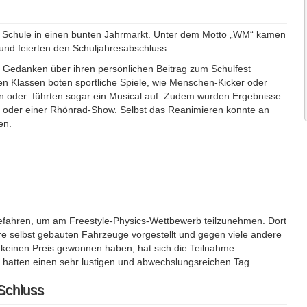
re Schule in einen bunten Jahrmarkt. Unter dem Motto „WM“ kamen
nd feierten den Schuljahresabschluss.
d Gedanken über ihren persönlichen Beitrag zum Schulfest
nen Klassen boten sportliche Spiele, wie Menschen-Kicker oder
n oder führten sogar ein Musical auf. Zudem wurden Ergebnisse
ung oder einer Rhönrad-Show. Selbst das Reanimieren konnte an
en.
efahren, um am Freestyle-Physics-Wettbewerb teilzunehmen. Dort
e selbst gebauten Fahrzeuge vorgestellt und gegen viele andere
keinen Preis gewonnen haben, hat sich die Teilnahme
d hatten einen sehr lustigen und abwechslungsreichen Tag.
Schluss