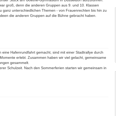
, unser Stück am Goethe-Gymnasium in Düsseldorf aufzuführen.
 war groß, denn die anderen Gruppen aus 9. und 10. Klassen
zu ganz unterschiedlichen Themen - von Frauenrechten bis hin zu
 Ideen die anderen Gruppen auf die Bühne gebracht haben.
eine Hafenrundfahrt gemacht, sind mit einer Stadtrallye durch
 Momente erlebt. Zusammen haben wir viel gelacht, gemeinsame
rungen gesammelt.
nserer Schulzeit. Nach den Sommerferien starten wir gemeinsam in