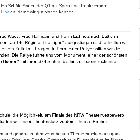
den Schüler*innen der Q1 mit Speis und Trank versorgt.
n
Link
an, damit wir gut planen können.
Frau Klaes, Frau Hallmann und Herrn Eichholz nach Lüttich in
ent au 14e Régiment de Ligne“ ausgestiegen sind, erhielten wir
inem Zettel mit Fragen. In Form einer Rallye sollten wir die
unden. Die Rallye führte uns vom Monument, einer der schönsten
 Bueren“ mit ihren 374 Stufen, bis hin zur beeindruckenden
 Schule, die Möglichkeit, am Finale des NRW Theaterwettbewerb
tierten wir unser Theaterstück zu dem Thema „Freiheit".
rden und gehörte zu den zehn besten Theaterstücken aus ganz