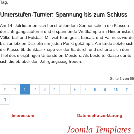
Tag.
Unterstufen-Turnier: Spannung bis zum Schluss
Am 14. Juli lieferten sich bei strahlendem Sonnenschein die Klassen
der Jahrgangsstufen 5 und 6 spannende Wettkämpfe im Hindernislauf,
Völkerball und Fußball. Mit viel Teamgeist, Einsatz und Fairness wurde
bis zur letzten Disziplin um jeden Punkt gekämpft. Am Ende setzte sich
die Klasse 6b denkbar knapp vor der 6a durch und sicherte sich den
Titel des diesjährigen Unterstufen-Meisters. Als beste 5. Klasse durfte
sich die 5b über den Jahrgangssieg freuen.
Seite 1 von 65
1
2
3
4
...
6
7
8
9
10
Impressum
Datenschutzerklärung
Joomla Templates