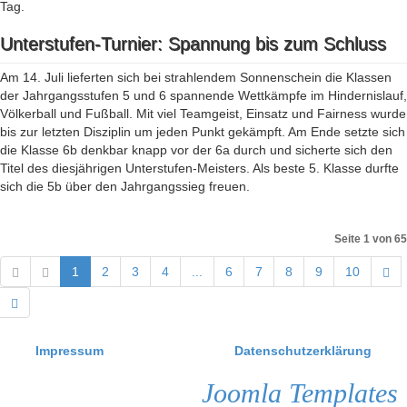
Tag.
Unterstufen-Turnier: Spannung bis zum Schluss
Am 14. Juli lieferten sich bei strahlendem Sonnenschein die Klassen
der Jahrgangsstufen 5 und 6 spannende Wettkämpfe im Hindernislauf,
Völkerball und Fußball. Mit viel Teamgeist, Einsatz und Fairness wurde
bis zur letzten Disziplin um jeden Punkt gekämpft. Am Ende setzte sich
die Klasse 6b denkbar knapp vor der 6a durch und sicherte sich den
Titel des diesjährigen Unterstufen-Meisters. Als beste 5. Klasse durfte
sich die 5b über den Jahrgangssieg freuen.
Seite 1 von 65
1
2
3
4
...
6
7
8
9
10
Impressum
Datenschutzerklärung
Joomla Templates