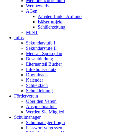
Methodencurriculum
Wettbewerbe
AGen
Amateurfunk - Arduino
Bläserprojekt
Schülerzeitung
MINT
Infos
Sekundarstufe I
Sekundarstufe II
Mensa - Speiseplan
Busanbindung
Elternanteil Bücher
Infektionsschutz
Downloads
Kalender
Schließfach
Schulkleidung
Förderverein
Über den Verein
Ansprechpartner
Werden Sie Mitglied
Schulmanager
Schulmanager Login
Passwort vergessen