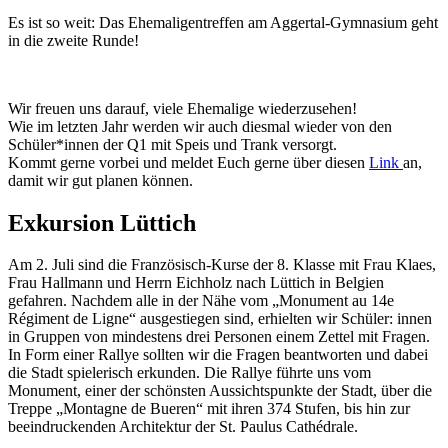
Es ist so weit: Das Ehemaligentreffen am Aggertal-Gymnasium geht
in die zweite Runde!
Wir freuen uns darauf, viele Ehemalige wiederzusehen!
Wie im letzten Jahr werden wir auch diesmal wieder von den
Schüler*innen der Q1 mit Speis und Trank versorgt.
Kommt gerne vorbei und meldet Euch gerne über diesen
Link
an,
damit wir gut planen können.
Exkursion Lüttich
Am 2. Juli sind die Französisch-Kurse der 8. Klasse mit Frau Klaes,
Frau Hallmann und Herrn Eichholz nach Lüttich in Belgien
gefahren. Nachdem alle in der Nähe vom „Monument au 14e
Régiment de Ligne“ ausgestiegen sind, erhielten wir Schüler: innen
in Gruppen von mindestens drei Personen einem Zettel mit Fragen.
In Form einer Rallye sollten wir die Fragen beantworten und dabei
die Stadt spielerisch erkunden. Die Rallye führte uns vom
Monument, einer der schönsten Aussichtspunkte der Stadt, über die
Treppe „Montagne de Bueren“ mit ihren 374 Stufen, bis hin zur
beeindruckenden Architektur der St. Paulus
Cathédrale.