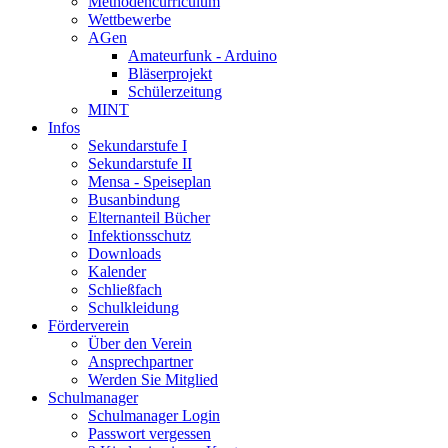
Methodencurriculum
Wettbewerbe
AGen
Amateurfunk - Arduino
Bläserprojekt
Schülerzeitung
MINT
Infos
Sekundarstufe I
Sekundarstufe II
Mensa - Speiseplan
Busanbindung
Elternanteil Bücher
Infektionsschutz
Downloads
Kalender
Schließfach
Schulkleidung
Förderverein
Über den Verein
Ansprechpartner
Werden Sie Mitglied
Schulmanager
Schulmanager Login
Passwort vergessen