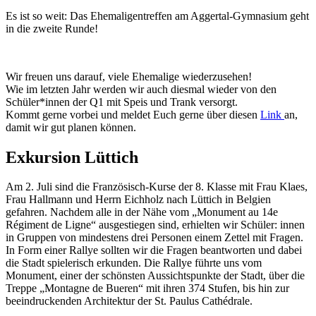
Es ist so weit: Das Ehemaligentreffen am Aggertal-Gymnasium geht
in die zweite Runde!
Wir freuen uns darauf, viele Ehemalige wiederzusehen!
Wie im letzten Jahr werden wir auch diesmal wieder von den
Schüler*innen der Q1 mit Speis und Trank versorgt.
Kommt gerne vorbei und meldet Euch gerne über diesen
Link
an,
damit wir gut planen können.
Exkursion Lüttich
Am 2. Juli sind die Französisch-Kurse der 8. Klasse mit Frau Klaes,
Frau Hallmann und Herrn Eichholz nach Lüttich in Belgien
gefahren. Nachdem alle in der Nähe vom „Monument au 14e
Régiment de Ligne“ ausgestiegen sind, erhielten wir Schüler: innen
in Gruppen von mindestens drei Personen einem Zettel mit Fragen.
In Form einer Rallye sollten wir die Fragen beantworten und dabei
die Stadt spielerisch erkunden. Die Rallye führte uns vom
Monument, einer der schönsten Aussichtspunkte der Stadt, über die
Treppe „Montagne de Bueren“ mit ihren 374 Stufen, bis hin zur
beeindruckenden Architektur der St. Paulus
Cathédrale.