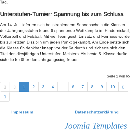
Tag.
Unterstufen-Turnier: Spannung bis zum Schluss
Am 14. Juli lieferten sich bei strahlendem Sonnenschein die Klassen
der Jahrgangsstufen 5 und 6 spannende Wettkämpfe im Hindernislauf,
Völkerball und Fußball. Mit viel Teamgeist, Einsatz und Fairness wurde
bis zur letzten Disziplin um jeden Punkt gekämpft. Am Ende setzte sich
die Klasse 6b denkbar knapp vor der 6a durch und sicherte sich den
Titel des diesjährigen Unterstufen-Meisters. Als beste 5. Klasse durfte
sich die 5b über den Jahrgangssieg freuen.
Seite 1 von 65
1
2
3
4
...
6
7
8
9
10
Impressum
Datenschutzerklärung
Joomla Templates