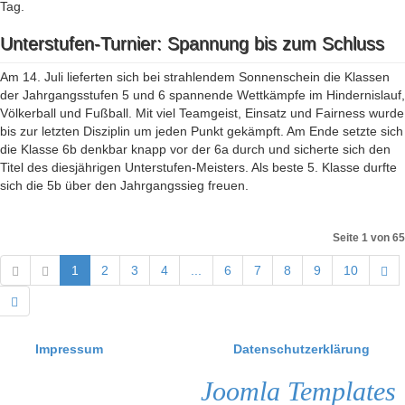
Tag.
Unterstufen-Turnier: Spannung bis zum Schluss
Am 14. Juli lieferten sich bei strahlendem Sonnenschein die Klassen
der Jahrgangsstufen 5 und 6 spannende Wettkämpfe im Hindernislauf,
Völkerball und Fußball. Mit viel Teamgeist, Einsatz und Fairness wurde
bis zur letzten Disziplin um jeden Punkt gekämpft. Am Ende setzte sich
die Klasse 6b denkbar knapp vor der 6a durch und sicherte sich den
Titel des diesjährigen Unterstufen-Meisters. Als beste 5. Klasse durfte
sich die 5b über den Jahrgangssieg freuen.
Seite 1 von 65
1
2
3
4
...
6
7
8
9
10
Impressum
Datenschutzerklärung
Joomla Templates