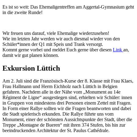
Es ist so weit: Das Ehemaligentreffen am Aggertal-Gymnasium geht
in die zweite Runde!
Wir freuen uns darauf, viele Ehemalige wiederzusehen!
Wie im letzten Jahr werden wir auch diesmal wieder von den
Schüler*innen der Q1 mit Speis und Trank versorgt.
Kommt gerne vorbei und meldet Euch gerne über diesen
Link
an,
damit wir gut planen können.
Exkursion Lüttich
Am 2. Juli sind die Französisch-Kurse der 8. Klasse mit Frau Klaes,
Frau Hallmann und Herrn Eichholz nach Lüttich in Belgien
gefahren. Nachdem alle in der Nähe vom „Monument au 14e
Régiment de Ligne“ ausgestiegen sind, erhielten wir Schüler: innen
in Gruppen von mindestens drei Personen einem Zettel mit Fragen.
In Form einer Rallye sollten wir die Fragen beantworten und dabei
die Stadt spielerisch erkunden. Die Rallye führte uns vom
Monument, einer der schönsten Aussichtspunkte der Stadt, über die
Treppe „Montagne de Bueren“ mit ihren 374 Stufen, bis hin zur
beeindruckenden Architektur der St. Paulus
Cathédrale.