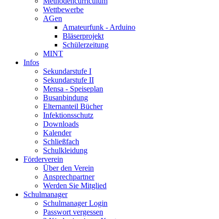
Methodencurriculum
Wettbewerbe
AGen
Amateurfunk - Arduino
Bläserprojekt
Schülerzeitung
MINT
Infos
Sekundarstufe I
Sekundarstufe II
Mensa - Speiseplan
Busanbindung
Elternanteil Bücher
Infektionsschutz
Downloads
Kalender
Schließfach
Schulkleidung
Förderverein
Über den Verein
Ansprechpartner
Werden Sie Mitglied
Schulmanager
Schulmanager Login
Passwort vergessen