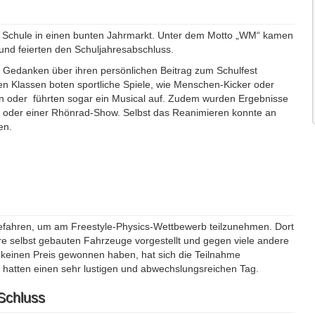
re Schule in einen bunten Jahrmarkt. Unter dem Motto „WM“ kamen
nd feierten den Schuljahresabschluss.
d Gedanken über ihren persönlichen Beitrag zum Schulfest
nen Klassen boten sportliche Spiele, wie Menschen-Kicker oder
n oder führten sogar ein Musical auf. Zudem wurden Ergebnisse
ung oder einer Rhönrad-Show. Selbst das Reanimieren konnte an
en.
efahren, um am Freestyle-Physics-Wettbewerb teilzunehmen. Dort
e selbst gebauten Fahrzeuge vorgestellt und gegen viele andere
keinen Preis gewonnen haben, hat sich die Teilnahme
d hatten einen sehr lustigen und abwechslungsreichen Tag.
Schluss