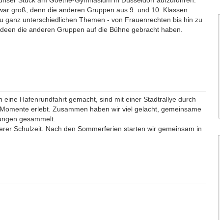
, unser Stück am Goethe-Gymnasium in Düsseldorf aufzuführen.
 war groß, denn die anderen Gruppen aus 9. und 10. Klassen
zu ganz unterschiedlichen Themen - von Frauenrechten bis hin zu
 Ideen die anderen Gruppen auf die Bühne gebracht haben.
eine Hafenrundfahrt gemacht, sind mit einer Stadtrallye durch
 Momente erlebt. Zusammen haben wir viel gelacht, gemeinsame
rungen gesammelt.
nserer Schulzeit. Nach den Sommerferien starten wir gemeinsam in