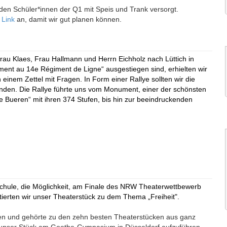
den Schüler*innen der Q1 mit Speis und Trank versorgt.
n
Link
an, damit wir gut planen können.
Frau Klaes, Frau Hallmann und Herrn Eichholz nach Lüttich in
ent au 14e Régiment de Ligne“ ausgestiegen sind, erhielten wir
inem Zettel mit Fragen. In Form einer Rallye sollten wir die
unden. Die Rallye führte uns vom Monument, einer der schönsten
 Bueren“ mit ihren 374 Stufen, bis hin zur beeindruckenden
 Schule, die Möglichkeit, am Finale des NRW Theaterwettbewerb
tierten wir unser Theaterstück zu dem Thema „Freiheit".
rden und gehörte zu den zehn besten Theaterstücken aus ganz