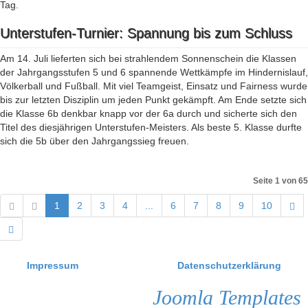
Tag.
Unterstufen-Turnier: Spannung bis zum Schluss
Am 14. Juli lieferten sich bei strahlendem Sonnenschein die Klassen
der Jahrgangsstufen 5 und 6 spannende Wettkämpfe im Hindernislauf,
Völkerball und Fußball. Mit viel Teamgeist, Einsatz und Fairness wurde
bis zur letzten Disziplin um jeden Punkt gekämpft. Am Ende setzte sich
die Klasse 6b denkbar knapp vor der 6a durch und sicherte sich den
Titel des diesjährigen Unterstufen-Meisters. Als beste 5. Klasse durfte
sich die 5b über den Jahrgangssieg freuen.
Seite 1 von 65
1
2
3
4
...
6
7
8
9
10
Impressum
Datenschutzerklärung
Joomla Templates