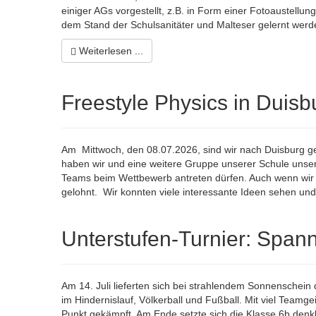
einiger AGs vorgestellt, z.B. in Form einer Fotoaustell
dem Stand der Schulsanitäter und Malteser gelernt werd
Weiterlesen ...
Freestyle Physics in Duisb
Am Mittwoch, den 08.07.2026, sind wir nach Duisburg g
haben wir und eine weitere Gruppe unserer Schule unser
Teams beim Wettbewerb antreten dürfen. Auch wenn wir 
gelohnt. Wir konnten viele interessante Ideen sehen un
Unterstufen-Turnier: Span
Am 14. Juli lieferten sich bei strahlendem Sonnenschei
im Hindernislauf, Völkerball und Fußball. Mit viel Teamge
Punkt gekämpft. Am Ende setzte sich die Klasse 6b denkb