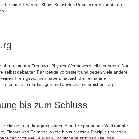
ung oder einer Rhönrad-Show. Selbst das Reanimieren konnte an
en.
urg
efahren, um am Freestyle-Physics-Wettbewerb teilzunehmen. Dort
e selbst gebauten Fahrzeuge vorgestellt und gegen viele andere
keinen Preis gewonnen haben, hat sich die Teilnahme
d hatten einen sehr lustigen und abwechslungsreichen Tag.
nung bis zum Schluss
n die Klassen der Jahrgangsstufen 5 und 6 spannende Wettkämpfe
ist, Einsatz und Fairness wurde bis zur letzten Disziplin um jeden
ar knapp vor der 6a durch und sicherte sich den Titel des