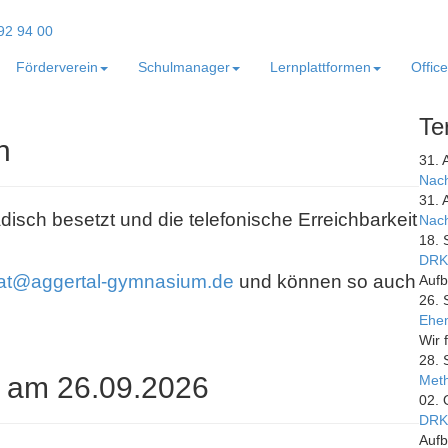
Förderverein
Schulmanager
Lernplattformen
Offic
Te
n
31. 
Nach
31. 
adisch besetzt und die telefonische Erreichbarkeit
Nach
18. 
DRK
iat@aggertal-gymnasium.de
und können so auch
Aufb
26. 
Ehem
Wir 
28. 
 am 26.09.2026
Meth
02. 
DRK
Aufb