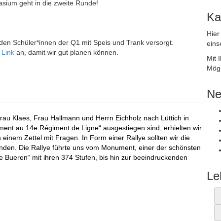
asium geht in die zweite Runde!
Ka
Hier
den Schüler*innen der Q1 mit Speis und Trank versorgt.
eins
n
Link
an, damit wir gut planen können.
Mit 
Mögl
Ne
Frau Klaes, Frau Hallmann und Herrn Eichholz nach Lüttich in
ent au 14e Régiment de Ligne“ ausgestiegen sind, erhielten wir
inem Zettel mit Fragen. In Form einer Rallye sollten wir die
unden. Die Rallye führte uns vom Monument, einer der schönsten
 Bueren“ mit ihren 374 Stufen, bis hin zur beeindruckenden
Le