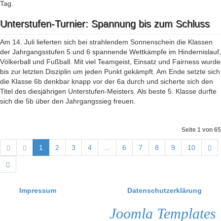
Tag.
Unterstufen-Turnier: Spannung bis zum Schluss
Am 14. Juli lieferten sich bei strahlendem Sonnenschein die Klassen
der Jahrgangsstufen 5 und 6 spannende Wettkämpfe im Hindernislauf,
Völkerball und Fußball. Mit viel Teamgeist, Einsatz und Fairness wurde
bis zur letzten Disziplin um jeden Punkt gekämpft. Am Ende setzte sich
die Klasse 6b denkbar knapp vor der 6a durch und sicherte sich den
Titel des diesjährigen Unterstufen-Meisters. Als beste 5. Klasse durfte
sich die 5b über den Jahrgangssieg freuen.
Seite 1 von 65
1
2
3
4
...
6
7
8
9
10
Impressum
Datenschutzerklärung
Joomla Templates