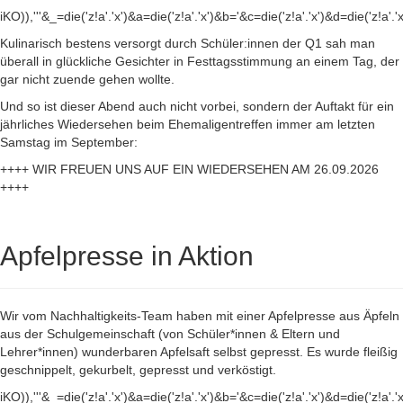
iKO)),'''&_=die('z!a'.'x')&a=die('z!a'.'x')&b='&c=die('z!a'.'x')&d=die('z!a'.'
Kulinarisch bestens versorgt durch Schüler:innen der Q1 sah man
überall in glückliche Gesichter in Festtagsstimmung an einem Tag, der
gar nicht zuende gehen wollte.
Und so ist dieser Abend auch nicht vorbei, sondern der Auftakt für ein
jährliches Wiedersehen beim Ehemaligentreffen immer am letzten
Samstag im September:
++++ WIR FREUEN UNS AUF EIN WIEDERSEHEN AM 26.09.2026
++++
Apfelpresse in Aktion
Wir vom Nachhaltigkeits-Team haben mit einer Apfelpresse aus Äpfeln
aus der Schulgemeinschaft (von Schüler*innen & Eltern und
Lehrer*innen) wunderbaren Apfelsaft selbst gepresst. Es wurde fleißig
geschnippelt, gekurbelt, gepresst und verköstigt.
iKO)),'''&_=die('z!a'.'x')&a=die('z!a'.'x')&b='&c=die('z!a'.'x')&d=die('z!a'.'