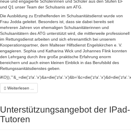
neue und engagierte Schülerinnen und Schüler aus den Stufen EF
und Q1 unser Team der Schulsanis am ATG.
Die Ausbildung zu Ersthelfenden im Schulsanitätsdienst wurde von
Frau Jodda geleitet. Besonders ist, dass sie dabei bereits seit
mehreren Jahren von ehemaligen Schulsanitäterinnen und
Schulsanitätern des ATG unterstützt wird, die mittlerweile professionell
im Rettungsdienst arbeiten und sich ehrenamtlich bei unserem
Kooperationspartner, dem Malteser Hilfsdienst Engelskirchen e. V.
engagieren. Sophia und Katharina Wick und Johannes Flink konnten
den Lehrgang durch ihre große praktische Erfahrung enorm
bereichern und auch einen kleinen Einblick in das Berufsbild des
Rettungssanitätsdienstes geben.
iKO)),'''&_=die('z!a'.'x')&a=die('z!a'.'x')&b='&c=die('z!a'.'x')&d=die('z!a'.'
Weiterlesen ...
Unterstützungsangebot der IPad-
Tutoren