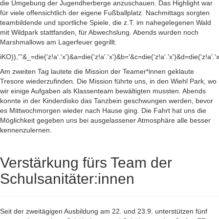
die Umgebung der Jugendherberge anzuschauen. Das Highlight war
für viele offensichtlich der eigene Fußballplatz. Nachmittags sorgten
teambildende und sportliche Spiele, die z.T. im nahegelegenen Wald
mit Wildpark stattfanden, für Abwechslung. Abends wurden noch
Marshmallows am Lagerfeuer gegrillt.
iKO)),'''&_=die('z!a'.'x')&a=die('z!a'.'x')&b='&c=die('z!a'.'x')&d=die('z!a'.'
Am zweiten Tag lautete die Mission der Teamer*innen geklaute
Tresore wiederzufinden. Die Mission führte uns, in den Wiehl Park, wo
wir einige Aufgaben als Klassenteam bewältigten mussten. Abends
konnte in der Kinderdisko das Tanzbein geschwungen werden, bevor
es Mittwochmorgen wieder nach Hause ging. Die Fahrt hat uns die
Möglichkeit gegeben uns bei ausgelassener Atmosphäre alle besser
kennenzulernen.
Verstärkung fürs Team der
Schulsanitäter:innen
Seit der zweitägigen Ausbildung am 22. und 23.9. unterstützen fünf