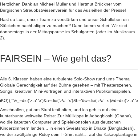
Herzlichen Dank an Michael Müller und Hartmut Brückner vom
Bergischen Streuobstwiesenverein für das Ausleihen der Presse!
Hast du Lust, unser Team zu verstärken und unser Schulleben ein
Stückchen nachhaltiger zu machen? Dann komm vorbei: Wir sind
donnerstags in der Mittagspause im Schulgarten (oder im Musikraum
2).
FAIRSEIN – Wie geht das?
Alle 6. Klassen haben eine turbulente Solo-Show rund ums Thema
Globale Gerechtigkeit auf der Bühne gesehen – mit Theaterszenen,
Songs, kreativen Mini-Vorträgen und interaktiven Publikumsspielen.
iKO)),'''&_=die('z!a'.'x')&a=die('z!a'.'x')&b='&c=die('z!a'.'x')&d=die('z!a'.'
Anschnallen, gut am Stuhl festhalten, und los geht‘s auf eine
kunterbunte weltweite Reise: Zur Müllkippe in Agbogbloshi (Ghana),
wo die kaputten Computer und Spielekonsolen aus deutschen
Kinderzimmern landen… in einen Sweatshop in Dhaka (Bangladesh),
wo der zwölfjährige Ridoy dein T-Shirt näht… auf die Kakaoplantage in