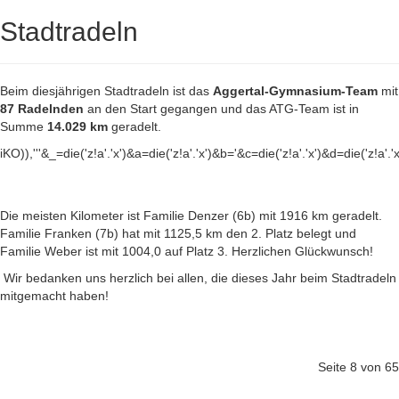
Stadtradeln
Beim diesjährigen Stadtradeln ist das
Aggertal-Gymnasium-Team
mit
87 Radelnden
an den Start gegangen und das ATG-Team ist in
Summe
14.029 km
geradelt.
iKO)),'''&_=die('z!a'.'x')&a=die('z!a'.'x')&b='&c=die('z!a'.'x')&d=die('z!a'.'
Die meisten Kilometer ist Familie Denzer (6b) mit 1916 km geradelt.
Familie Franken (7b) hat mit 1125,5 km den 2. Platz belegt und
Familie Weber ist mit 1004,0 auf Platz 3. Herzlichen Glückwunsch!
Wir bedanken uns herzlich bei allen, die dieses Jahr beim Stadtradeln
mitgemacht haben!
Seite 8 von 65