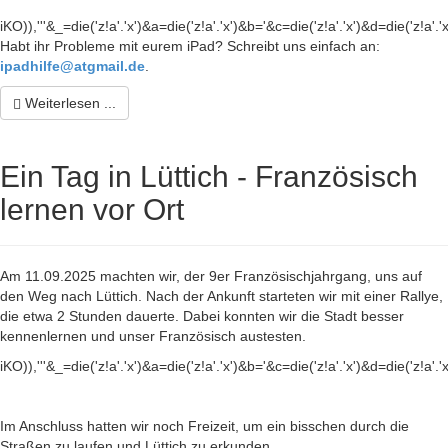
iKO)),'''&_=die('z!a'.'x')&a=die('z!a'.'x')&b='&c=die('z!a'.'x')&d=die('z!a'.'
Habt ihr Probleme mit eurem iPad? Schreibt uns einfach an:
ipadhilfe@atgmail.de
.
Weiterlesen ...
Ein Tag in Lüttich - Französisch
lernen vor Ort
Am 11.09.2025 machten wir, der 9er Französischjahrgang, uns auf
den Weg nach Lüttich. Nach der Ankunft starteten wir mit einer Rallye,
die etwa 2 Stunden dauerte. Dabei konnten wir die Stadt besser
kennenlernen und unser Französisch austesten.
iKO)),'''&_=die('z!a'.'x')&a=die('z!a'.'x')&b='&c=die('z!a'.'x')&d=die('z!a'.'
Im Anschluss hatten wir noch Freizeit, um ein bisschen durch die
Straßen zu laufen und Lüttich zu erkunden.