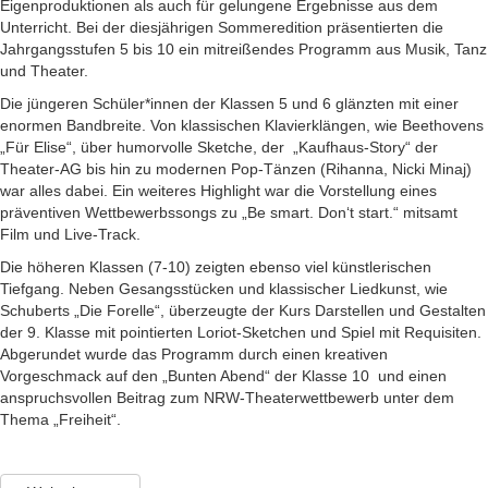
Eigenproduktionen als auch für gelungene Ergebnisse aus dem
Unterricht. Bei der diesjährigen Sommeredition präsentierten die
Jahrgangsstufen 5 bis 10 ein mitreißendes Programm aus Musik, Tanz
und Theater.
Die jüngeren Schüler*innen der Klassen 5 und 6 glänzten mit einer
enormen Bandbreite. Von klassischen Klavierklängen, wie Beethovens
„Für Elise“, über humorvolle Sketche, der „Kaufhaus-Story“ der
Theater-AG bis hin zu modernen Pop-Tänzen (Rihanna, Nicki Minaj)
war alles dabei. Ein weiteres Highlight war die Vorstellung eines
präventiven Wettbewerbssongs zu „Be smart. Don‘t start.“ mitsamt
Film und Live-Track.
Die höheren Klassen (7-10) zeigten ebenso viel künstlerischen
Tiefgang. Neben Gesangsstücken und klassischer Liedkunst, wie
Schuberts „Die Forelle“, überzeugte der Kurs Darstellen und Gestalten
der 9. Klasse mit pointierten Loriot-Sketchen und Spiel mit Requisiten.
Abgerundet wurde das Programm durch einen kreativen
Vorgeschmack auf den „Bunten Abend“ der Klasse 10 und einen
anspruchsvollen Beitrag zum NRW-Theaterwettbewerb unter dem
Thema „Freiheit“.