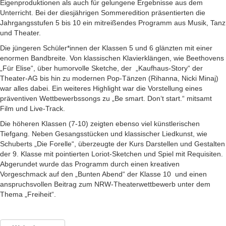
Eigenproduktionen als auch für gelungene Ergebnisse aus dem
Unterricht. Bei der diesjährigen Sommeredition präsentierten die
Jahrgangsstufen 5 bis 10 ein mitreißendes Programm aus Musik, Tanz
und Theater.
Die jüngeren Schüler*innen der Klassen 5 und 6 glänzten mit einer
enormen Bandbreite. Von klassischen Klavierklängen, wie Beethovens
„Für Elise“, über humorvolle Sketche, der „Kaufhaus-Story“ der
Theater-AG bis hin zu modernen Pop-Tänzen (Rihanna, Nicki Minaj)
war alles dabei. Ein weiteres Highlight war die Vorstellung eines
präventiven Wettbewerbssongs zu „Be smart. Don‘t start.“ mitsamt
Film und Live-Track.
Die höheren Klassen (7-10) zeigten ebenso viel künstlerischen
Tiefgang. Neben Gesangsstücken und klassischer Liedkunst, wie
Schuberts „Die Forelle“, überzeugte der Kurs Darstellen und Gestalten
der 9. Klasse mit pointierten Loriot-Sketchen und Spiel mit Requisiten.
Abgerundet wurde das Programm durch einen kreativen
Vorgeschmack auf den „Bunten Abend“ der Klasse 10 und einen
anspruchsvollen Beitrag zum NRW-Theaterwettbewerb unter dem
Thema „Freiheit“.