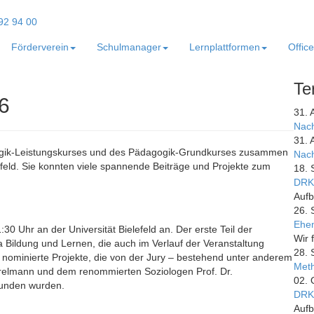
Förderverein
Schulmanager
Lernplattformen
Offic
Te
6
31. 
Nach
31. 
ogik-Leistungskurses und des Pädagogik-Grundkurses zusammen
Nach
feld. Sie konnten viele spannende Beiträge und Projekte zum
18. 
DRK
Aufb
26. 
Ehem
 Uhr an der Universität Bielefeld an. Der erste Teil der
Wir 
Bildung und Lernen, die auch im Verlauf der Veranstaltung
28. 
nominierte Projekte, die von der Jury – bestehend unter anderem
Meth
relmann
und dem renommierten Soziologen Prof. Dr.
02. 
funden wurden.
DRK
Aufb