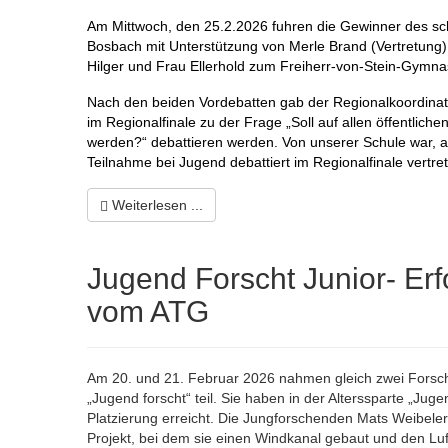
Am Mittwoch, den 25.2.2026 fuhren die Gewinner des sch
Bosbach mit Unterstützung von Merle Brand (Vertretung) 
Hilger und Frau Ellerhold zum Freiherr-von-Stein-Gymn
Nach den beiden Vordebatten gab der Regionalkoordinat
im Regionalfinale zu der Frage „Soll auf allen öffentli
werden?“ debattieren werden. Von unserer Schule war, au
Teilnahme bei Jugend debattiert im Regionalfinale vertr
Weiterlesen ...
Jugend Forscht Junior- Er
vom ATG
Am 20. und 21. Februar 2026 nahmen gleich zwei Forsc
„Jugend forscht“ teil. Sie haben in der Alterssparte „Jug
Platzierung erreicht. Die Jungforschenden Mats Weibeler
Projekt, bei dem sie einen Windkanal gebaut und den L