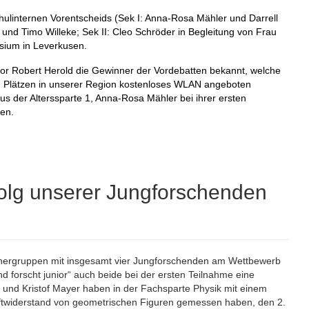
ulinternen Vorentscheids (Sek I: Anna-Rosa Mähler und Darrell
und Timo Willeke; Sek II: Cleo Schröder in Begleitung von Frau
asium in Leverkusen.
or Robert Herold die Gewinner der Vordebatten bekannt, welche
chen Plätzen in unserer Region kostenloses WLAN angeboten
s der Alterssparte 1, Anna-Rosa Mähler bei ihrer ersten
eten.
folg unserer Jungforschenden
hergruppen mit insgesamt vier Jungforschenden am Wettbewerb
end forscht junior“ auch beide bei der ersten Teilnahme eine
 und Kristof Mayer haben in der Fachsparte Physik mit einem
uftwiderstand von geometrischen Figuren gemessen haben, den 2.