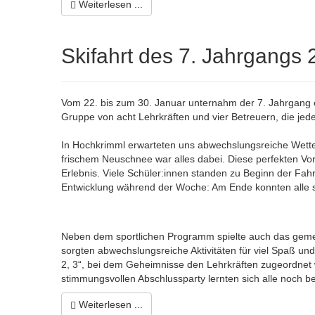
Weiterlesen ...
Skifahrt des 7. Jahrgangs 
Vom 22. bis zum 30. Januar unternahm der 7. Jahrgang e
Gruppe von acht Lehrkräften und vier Betreuern, die jed
In Hochkrimml erwarteten uns abwechslungsreiche Wett
frischem Neuschnee war alles dabei. Diese perfekten 
Erlebnis. Viele Schüler:innen standen zu Beginn der Fa
Entwicklung während der Woche: Am Ende konnten alle sic
Neben dem sportlichen Programm spielte auch das geme
sorgten abwechslungsreiche Aktivitäten für viel Spaß un
2, 3“, bei dem Geheimnisse den Lehrkräften zugeordnet
stimmungsvollen Abschlussparty lernten sich alle noch b
Weiterlesen ...