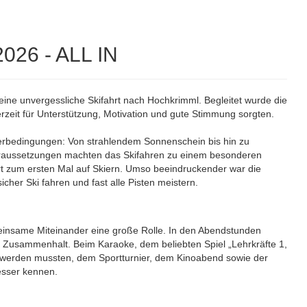
2026 - ALL IN
ine unvergessliche Skifahrt nach Hochkrimml. Begleitet wurde die
erzeit für Unterstützung, Motivation und gute Stimmung sorgten.
erbedingungen: Von strahlendem Sonnenschein bis hin zu
Voraussetzungen machten das Skifahren zu einem besonderen
hrt zum ersten Mal auf Skiern. Umso beeindruckender war die
her Ski fahren und fast alle Pisten meistern.
insame Miteinander eine große Rolle. In den Abendstunden
d Zusammenhalt. Beim Karaoke, dem beliebten Spiel „Lehrkräfte 1,
 werden mussten, dem Sportturnier, dem Kinoabend sowie der
esser kennen.