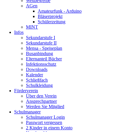
Wettbewerbe
AGen
Amateurfunk - Arduino
Bläserprojekt
Schülerzeitung
MINT
Infos
Sekundarstufe I
Sekundarstufe II
Mensa - Speiseplan
Busanbindung
Elternanteil Bücher
Infektionsschutz
Downloads
Kalender
Schließfach
Schulkleidung
Förderverein
Über den Verein
Ansprechpartner
Werden Sie Mitglied
Schulmanager
Schulmanager Login
Passwort vergessen
2 Kinder in einem Konto