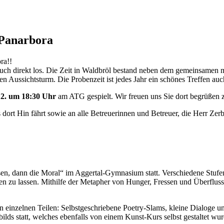
 Panarbora
ra!!
uch direkt los. Die Zeit in Waldbröl bestand neben dem gemeinsamen m
 Aussichtsturm. Die Probenzeit ist jedes Jahr ein schönes Treffen a
2. um 18:30 Uhr
am ATG gespielt. Wir freuen uns Sie dort begrüßen z
 dort Hin fährt sowie an alle Betreuerinnen und Betreuer, die Herr Zer
n, dann die Moral“ im Aggertal-Gymnasium statt. Verschiedene Stufen
zu lassen. Mithilfe der Metapher von Hunger, Fressen und Überfluss, 
n einzelnen Teilen: Selbstgeschriebene Poetry-Slams, kleine Dialoge un
ds statt, welches ebenfalls von einem Kunst-Kurs selbst gestaltet wur