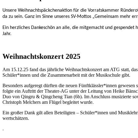
Unsere Weihnachtspäckchenaktion für die Vorratskammer Ründeroth w
da zu sein. Ganz im Sinne unseres SV-Mottos „Gemeinsam mehr erre
Ein herzliches Dankeschön an alle, die mitgemacht und gespendet 
Jahr.
Weihnachtskonzert 2025
Am 15.12.25 fand das jährliche Weihnachtskonzert am ATG statt, das 
Schüler*innen und die Zusammenarbeit mit der Musikschule gibt.
Besonders aufgeregt dürften die neuen Fünftklässler*innen gewesen s
folgte ein Auftritt der Theater-AG unter der Leitung von Heike Bäns
Duo von Qingru & Qingcheng Tian (6b). Im Anschluss musizierte sow
Christoph Melchers am Flügel begleitet wurde.
Ein großer Dank gilt allen Beteiligten – Schüler*innen und Musiklehr
wertschätzen.
.