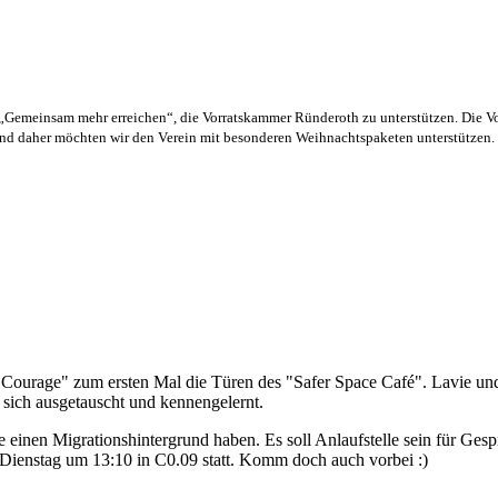
 „Gemeinsam mehr erreichen“, die Vorratskammer Ründeroth zu unterstützen. Die V
und daher möchten wir den Verein mit besonderen Weihnachtspaketen unterstützen.
Courage" zum ersten Mal die Türen des "Safer Space Café". Lavie un
sich ausgetauscht und kennengelernt.
ie einen Migrationshintergrund haben. Es soll Anlaufstelle sein für G
n Dienstag um 13:10 in C0.09 statt. Komm doch auch vorbei :)