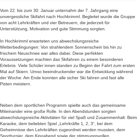
Vom 22. bis zum 30. Januar unternahm der 7. Jahrgang eine
unvergessliche Skifahrt nach Hochkrimml. Begleitet wurde die Gruppe
von acht Lehrkräften und vier Betreuern, die jederzeit für
Unterstützung, Motivation und gute Stimmung sorgten.
In Hochkrimml erwarteten uns abwechslungsreiche
Wetterbedingungen: Von strahlendem Sonnenschein bis hin zu
frischem Neuschnee war alles dabei. Diese perfekten
Voraussetzungen machten das Skifahren zu einem besonderen
Erlebnis. Viele Schüler:innen standen zu Beginn der Fahrt zum ersten
Mal auf Skiern. Umso beeindruckender war die Entwicklung während
der Woche: Am Ende konnten alle sicher Ski fahren und fast alle
Pisten meistern.
Neben dem sportlichen Programm spielte auch das gemeinsame
Miteinander eine große Rolle. In den Abendstunden sorgten
abwechslungsreiche Aktivitäten für viel Spaß und Zusammenhalt. Beim
Karaoke, dem beliebten Spiel „Lehrkräfte 1, 2, 3“, bei dem
Geheimnisse den Lehrkräften zugeordnet werden mussten, dem
Sportturnier, dem Kinoabend sowie der stimmungsvollen