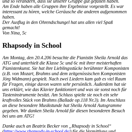
und so verändern, dass sie unserer Gruppe gut gefallen haben.
Am Ende haben alle Gruppen ihre Ergebnisse vorgestellt. Es war
interessant zu hören, welche Geräusche die anderen aufgenommen
haben.
Der Ausflug in den Ohrendschungel hat uns allen viel Spaß
gemacht!
Von Nina, 5c
Rhapsody in School
Am Montag, den 20.4.206 besuchte die Pianistin Sheila Arnold das
ATG und unterhielt die Klasse 5c und 6c mit ihrer meisterhaften
Pianistenkunst. Sie hat ihre Lieblingsstücke berühmter Komponisten
(z.B. von Mozart, Brahms und dem zeitgenössischen Komponisten
Jörg Widmann) gespielt. Nach zwei Liedern kam gab es viel Raum
für Fragen, einige davon waren sehr persönlich. Außerdem hat sie
uns erklärt, wie das Klavier funktioniert und was sie sonst noch für
Tasteninstrumente besitzt. Am Schluss spielte sie noch ein sehr
kraftvolles Stück von Brahms (Ballade op.118 Nr.3). Im Anschluss
an diese besondere Musikstunde hat Sheila Arnold Autogramme
gegeben. Wir danken Sheila Arnold für diesen besonderen Besuch
bei uns am ATG!
Danke auch an Beatrix Becker von „Rhapsody in School“
(
https://www.rhapsody-in-school.de/
) für die Vermittlung und