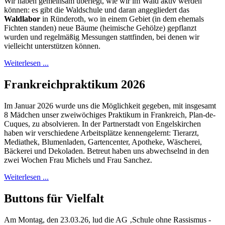
Wir haben gemeinsam überlegt, wie wir im Wald aktiv werden
können: es gibt die Waldschule und daran angegliedert das
Waldlabor
in Ründeroth, wo in einem Gebiet (in dem ehemals
Fichten standen) neue Bäume (heimische Gehölze) gepflanzt
wurden und regelmäßig Messungen stattfinden, bei denen wir
vielleicht unterstützen können.
Weiterlesen ...
Frankreichpraktikum 2026
Im Januar 2026 wurde uns die Möglichkeit gegeben, mit insgesamt
8 Mädchen unser zweiwöchiges Praktikum in Frankreich, Plan-de-
Cuques, zu absolvieren. In der Partnerstadt von Engelskirchen
haben wir verschiedene Arbeitsplätze kennengelernt: Tierarzt,
Mediathek, Blumenladen, Gartencenter, Apotheke, Wäscherei,
Bäckerei und Dekoladen. Betreut haben uns abwechselnd in den
zwei Wochen Frau Michels und Frau Sanchez.
Weiterlesen ...
Buttons für Vielfalt
Am Montag, den 23.03.26, lud die AG ‚Schule ohne Rassismus -