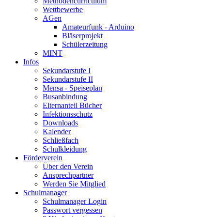
Methodencurriculum
Wettbewerbe
AGen
Amateurfunk - Arduino
Bläserprojekt
Schülerzeitung
MINT
Infos
Sekundarstufe I
Sekundarstufe II
Mensa - Speiseplan
Busanbindung
Elternanteil Bücher
Infektionsschutz
Downloads
Kalender
Schließfach
Schulkleidung
Förderverein
Über den Verein
Ansprechpartner
Werden Sie Mitglied
Schulmanager
Schulmanager Login
Passwort vergessen