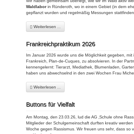
Wir haben gemeinsam überlegt, wie wir im Wald aktiv we
Waldlabor
in Ründeroth, wo in einem Gebiet (in dem e
gepflanzt wurden und regelmäßig Messungen stattfinden, 
Weiterlesen ...
Frankreichpraktikum 2026
Im Januar 2026 wurde uns die Möglichkeit gegeben, mit
Frankreich, Plan-de-Cuques, zu absolvieren. In der Part
kennengelernt: Tierarzt, Mediathek, Blumenladen, Garte
haben uns abwechselnd in den zwei Wochen Frau Miche
Weiterlesen ...
Buttons für Vielfalt
Am Montag, den 23.03.26, lud die AG ‚Schule ohne Rassi
Mitglieder der Schulgemeinschaft durften kreativ werden un
Woche gegen Rassismus. Wir freuen uns sehr, dass so v