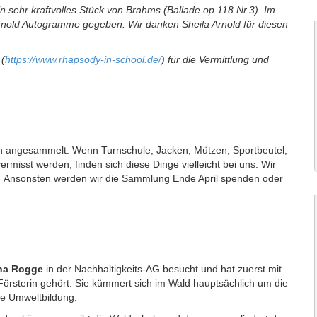
in sehr kraftvolles Stück von Brahms (Ballade op.118 Nr.3). Im
rnold Autogramme gegeben. Wir danken Sheila Arnold für diesen
 (
https://www.rhapsody-in-school.de/
) für die Vermittlung und
n angesammelt. Wenn Turnschule, Jacken, Mützen, Sportbeutel,
rmisst werden, finden sich diese Dinge vielleicht bei uns. Wir
n. Ansonsten werden wir die Sammlung Ende April spenden oder
ina Rogge
in der Nachhaltigkeits-AG besucht und hat zuerst mit
Försterin gehört. Sie kümmert sich im Wald hauptsächlich um die
ie Umweltbildung.