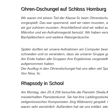
Ohren-Dschungel auf Schloss Homburg
Wir waren mit einem Teil der Klasse 5c beim Ohrendsc
vorgespielt. Das war spannend, weil wir raten mussten, w
wir gut zuhören mussten. Anschließend sind wir selbst 
Mikrofon und ein Aufnahmegerät benutzt. Wir haben ve
Bachplätschern und weitere Naturgeräusche.
Später durften wir unsere Aufnahmen am Computer bearb
schneiden und so verändern, dass sie unserer Gruppe gu
Am Ende haben alle Gruppen ihre Ergebnisse vorgestellt
aufgenommen haben.
Der Ausflug in den Ohrendschungel hat uns allen viel S
Von Nina, 5c
Rhapsody in School
Am Montag, den 20.4.206 besuchte die Pianistin Sheila Ar
meisterhaften Pianistenkunst. Sie hat ihre Lieblingsst
zeitgenössischen Komponisten Jörg Widmann) gespielt. 
waren sehr persönlich. Außerdem hat sie uns erklärt, wie 