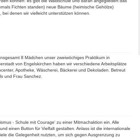
rden können: es gibt die Waldschule und daran angegliedert das
hemals Fichten standen) neue Bäume (heimische Gehölze)
bei denen wir vielleicht unterstützen können.
 insgesamt 8 Mädchen unser zweiwöchiges Praktikum in
nerstadt von Engelskirchen haben wir verschiedene Arbeitsplätze
ncenter, Apotheke, Wäscherei, Bäckerei und Dekoladen. Betreut
ls und Frau Sanchez.
smus - Schule mit Courage‘ zu einer Mitmachaktion ein. Alle
d einen Button für Vielfalt gestalten. Anlass ist die internationale
iele die Gelegenheit nutzten, um sich gegen Ausgrenzung zu