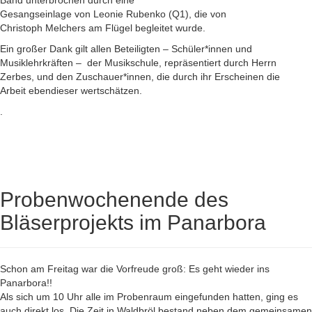
Band unterbrochen durch eine
Gesangseinlage von Leonie Rubenko (Q1), die von
Christoph Melchers am Flügel begleitet wurde.
Ein großer Dank gilt allen Beteiligten – Schüler*innen und
Musiklehrkräften – der Musikschule, repräsentiert durch Herrn
Zerbes, und den Zuschauer*innen, die durch ihr Erscheinen die
Arbeit ebendieser wertschätzen.
.
Probenwochenende des
Bläserprojekts im Panarbora
Schon am Freitag war die Vorfreude groß: Es geht wieder ins
Panarbora!!
Als sich um 10 Uhr alle im Probenraum eingefunden hatten, ging es
auch direkt los. Die Zeit in Waldbröl bestand neben dem gemeinsamen