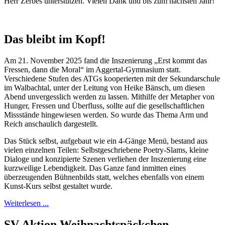
Herr Zerbes unterstützen. Vielen Dank und bis zum nächsten Jahr!
Das bleibt im Kopf!
Am 21. November 2025 fand die Inszenierung „Erst kommt das
Fressen, dann die Moral“ im Aggertal-Gymnasium statt.
Verschiedene Stufen des ATGs kooperierten mit der Sekundarschule
im Walbachtal, unter der Leitung von Heike Bänsch, um diesen
Abend unvergesslich werden zu lassen. Mithilfe der Metapher von
Hunger, Fressen und Überfluss, sollte auf die gesellschaftlichen
Missstände hingewiesen werden. So wurde das Thema Arm und
Reich anschaulich dargestellt.
Das Stück selbst, aufgebaut wie ein 4-Gänge Menü, bestand aus
vielen einzelnen Teilen: Selbstgeschriebene Poetry-Slams, kleine
Dialoge und konzipierte Szenen verliehen der Inszenierung eine
kurzweilige Lebendigkeit. Das Ganze fand inmitten eines
überzeugenden Bühnenbilds statt, welches ebenfalls von einem
Kunst-Kurs selbst gestaltet wurde.
Weiterlesen ...
SV Aktion Weihnachtspäckchen