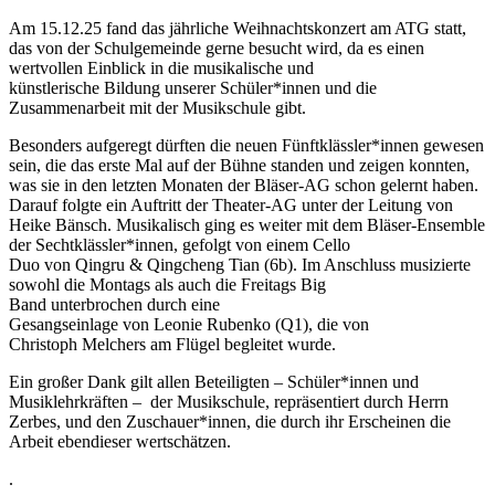
Am 15.12.25 fand das jährliche Weihnachtskonzert am ATG statt,
das von der Schulgemeinde gerne besucht wird, da es einen
wertvollen Einblick in die musikalische und
künstlerische Bildung unserer Schüler*innen und die
Zusammenarbeit mit der Musikschule gibt.
Besonders aufgeregt dürften die neuen Fünftklässler*innen gewesen
sein, die das erste Mal auf der Bühne standen und zeigen konnten,
was sie in den letzten Monaten der Bläser-AG schon gelernt haben.
Darauf folgte ein Auftritt der Theater-AG unter der Leitung von
Heike Bänsch. Musikalisch ging es weiter mit dem Bläser-Ensemble
der Sechtklässler*innen, gefolgt von einem Cello
Duo von Qingru & Qingcheng Tian (6b). Im Anschluss musizierte
sowohl die Montags als auch die Freitags Big
Band unterbrochen durch eine
Gesangseinlage von Leonie Rubenko (Q1), die von
Christoph Melchers am Flügel begleitet wurde.
Ein großer Dank gilt allen Beteiligten – Schüler*innen und
Musiklehrkräften – der Musikschule, repräsentiert durch Herrn
Zerbes, und den Zuschauer*innen, die durch ihr Erscheinen die
Arbeit ebendieser wertschätzen.
.