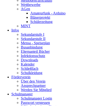
Methodencurriculum
Wettbewerbe
AGen
Amateurfunk - Arduino
Bläserprojekt
Schülerzeitung
MINT
Infos
Sekundarstufe I
Sekundarstufe II
Mensa - Speiseplan
Busanbindung
Elternanteil Bücher
Infektionsschutz
Downloads
Kalender
Schließfach
Schulkleidung
Förderverein
Über den Verein
Ansprechpartner
Werden Sie Mitglied
Schulmanager
Schulmanager Login
Passwort vergessen