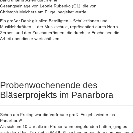
Band unterbrochen durch eine
Gesangseinlage von Leonie Rubenko (Q1), die von
Christoph Melchers am Flügel begleitet wurde.
Ein großer Dank gilt allen Beteiligten – Schüler*innen und
Musiklehrkräften – der Musikschule, repräsentiert durch Herrn
Zerbes, und den Zuschauer*innen, die durch ihr Erscheinen die
Arbeit ebendieser wertschätzen.
.
Probenwochenende des
Bläserprojekts im Panarbora
Schon am Freitag war die Vorfreude groß: Es geht wieder ins
Panarbora!!
Als sich um 10 Uhr alle im Probenraum eingefunden hatten, ging es
auch direkt los. Die Zeit in Waldbröl bestand neben dem gemeinsamen