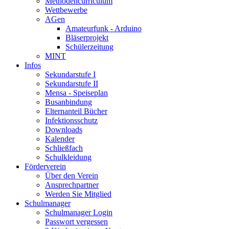
Methodencurriculum
Wettbewerbe
AGen
Amateurfunk - Arduino
Bläserprojekt
Schülerzeitung
MINT
Infos
Sekundarstufe I
Sekundarstufe II
Mensa - Speiseplan
Busanbindung
Elternanteil Bücher
Infektionsschutz
Downloads
Kalender
Schließfach
Schulkleidung
Förderverein
Über den Verein
Ansprechpartner
Werden Sie Mitglied
Schulmanager
Schulmanager Login
Passwort vergessen