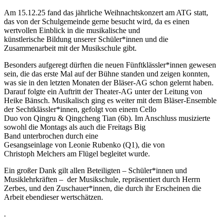
Am 15.12.25 fand das jährliche Weihnachtskonzert am ATG statt,
das von der Schulgemeinde gerne besucht wird, da es einen
wertvollen Einblick in die musikalische und
künstlerische Bildung unserer Schüler*innen und die
Zusammenarbeit mit der Musikschule gibt.
Besonders aufgeregt dürften die neuen Fünftklässler*innen gewesen
sein, die das erste Mal auf der Bühne standen und zeigen konnten,
was sie in den letzten Monaten der Bläser-AG schon gelernt haben.
Darauf folgte ein Auftritt der Theater-AG unter der Leitung von
Heike Bänsch. Musikalisch ging es weiter mit dem Bläser-Ensemble
der Sechtklässler*innen, gefolgt von einem Cello
Duo von Qingru & Qingcheng Tian (6b). Im Anschluss musizierte
sowohl die Montags als auch die Freitags Big
Band unterbrochen durch eine
Gesangseinlage von Leonie Rubenko (Q1), die von
Christoph Melchers am Flügel begleitet wurde.
Ein großer Dank gilt allen Beteiligten – Schüler*innen und
Musiklehrkräften – der Musikschule, repräsentiert durch Herrn
Zerbes, und den Zuschauer*innen, die durch ihr Erscheinen die
Arbeit ebendieser wertschätzen.
.