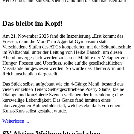
Herr Zerbes unterstützen. Vielen Dank und bis zum nächsten Jahr!
Das bleibt im Kopf!
Am 21. November 2025 fand die Inszenierung „Erst kommt das
Fressen, dann die Moral“ im Aggertal-Gymnasium statt.
Verschiedene Stufen des ATGs kooperierten mit der Sekundarschule
im Walbachtal, unter der Leitung von Heike Bänsch, um diesen
Abend unvergesslich werden zu lassen. Mithilfe der Metapher von
Hunger, Fressen und Überfluss, sollte auf die gesellschaftlichen
Missstände hingewiesen werden. So wurde das Thema Arm und
Reich anschaulich dargestellt.
Das Stück selbst, aufgebaut wie ein 4-Gänge Menü, bestand aus
vielen einzelnen Teilen: Selbstgeschriebene Poetry-Slams, kleine
Dialoge und konzipierte Szenen verliehen der Inszenierung eine
kurzweilige Lebendigkeit. Das Ganze fand inmitten eines
überzeugenden Bühnenbilds statt, welches ebenfalls von einem
Kunst-Kurs selbst gestaltet wurde.
Weiterlesen ...
SV Aktion Weihnachtspäckchen