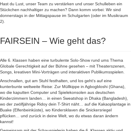
Hast du Lust, unser Team zu verstärken und unser Schulleben ein
Stückchen nachhaltiger zu machen? Dann komm vorbei: Wir sind
donnerstags in der Mittagspause im Schulgarten (oder im Musikraum
2).
FAIRSEIN – Wie geht das?
Alle 6. Klassen haben eine turbulente Solo-Show rund ums Thema
Globale Gerechtigkeit auf der Bühne gesehen – mit Theaterszenen,
Songs, kreativen Mini-Vorträgen und interaktiven Publikumsspielen.
Anschnallen, gut am Stuhl festhalten, und los geht‘s auf eine
kunterbunte weltweite Reise: Zur Müllkippe in Agbogbloshi (Ghana),
wo die kaputten Computer und Spielekonsolen aus deutschen
Kinderzimmern landen… in einen Sweatshop in Dhaka (Bangladesh),
wo der zwölfjährige Ridoy dein T-Shirt näht… auf die Kakaoplantage in
Buake (Elfenbeinküste), wo Kindersklaven die Snickersriegel
pflücken… und zurück in deine Welt, wo du etwas daran ändern
kannst!
Gemeinsam mit der Schauspielerin haben die 6. Klassen aktiv und