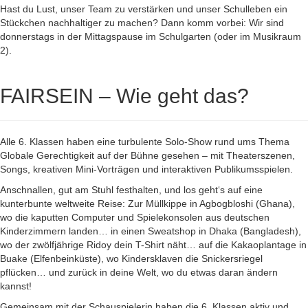
Hast du Lust, unser Team zu verstärken und unser Schulleben ein
Stückchen nachhaltiger zu machen? Dann komm vorbei: Wir sind
donnerstags in der Mittagspause im Schulgarten (oder im Musikraum
2).
FAIRSEIN – Wie geht das?
Alle 6. Klassen haben eine turbulente Solo-Show rund ums Thema
Globale Gerechtigkeit auf der Bühne gesehen – mit Theaterszenen,
Songs, kreativen Mini-Vorträgen und interaktiven Publikumsspielen.
Anschnallen, gut am Stuhl festhalten, und los geht‘s auf eine
kunterbunte weltweite Reise: Zur Müllkippe in Agbogbloshi (Ghana),
wo die kaputten Computer und Spielekonsolen aus deutschen
Kinderzimmern landen… in einen Sweatshop in Dhaka (Bangladesh),
wo der zwölfjährige Ridoy dein T-Shirt näht… auf die Kakaoplantage in
Buake (Elfenbeinküste), wo Kindersklaven die Snickersriegel
pflücken… und zurück in deine Welt, wo du etwas daran ändern
kannst!
Gemeinsam mit der Schauspielerin haben die 6. Klassen aktiv und