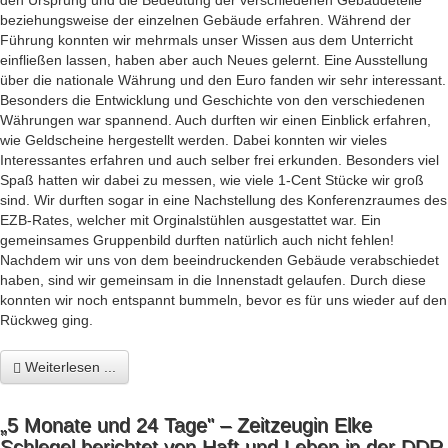
den Ursprung und die Bedeutung der verschiedenen Gebäudeteile
beziehungsweise der einzelnen Gebäude erfahren. Während der
Führung konnten wir mehrmals unser Wissen aus dem Unterricht
einfließen lassen, haben aber auch Neues gelernt. Eine Ausstellung
über die nationale Währung und den Euro fanden wir sehr interessant.
Besonders die Entwicklung und Geschichte von den verschiedenen
Währungen war spannend. Auch durften wir einen Einblick erfahren,
wie Geldscheine hergestellt werden. Dabei konnten wir vieles
Interessantes erfahren und auch selber frei erkunden. Besonders viel
Spaß hatten wir dabei zu messen, wie viele 1-Cent Stücke wir groß
sind. Wir durften sogar in eine Nachstellung des Konferenzraumes des
EZB-Rates, welcher mit Orginalstühlen ausgestattet war. Ein
gemeinsames Gruppenbild durften natürlich auch nicht fehlen!
Nachdem wir uns von dem beeindruckenden Gebäude verabschiedet
haben, sind wir gemeinsam in die Innenstadt gelaufen. Durch diese
konnten wir noch entspannt bummeln, bevor es für uns wieder auf den
Rückweg ging.
Weiterlesen ...
„5 Monate und 24 Tage" – Zeitzeugin Elke
Schlegel berichtet von Haft und Leben in der DDR