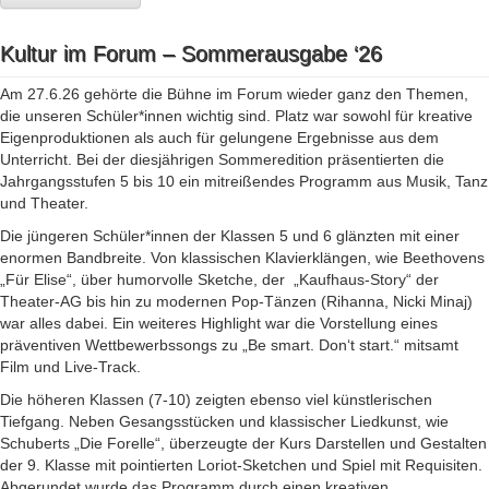
Kultur im Forum – Sommerausgabe ‘26
Am 27.6.26 gehörte die Bühne im Forum wieder ganz den Themen,
die unseren Schüler*innen wichtig sind. Platz war sowohl für kreative
Eigenproduktionen als auch für gelungene Ergebnisse aus dem
Unterricht. Bei der diesjährigen Sommeredition präsentierten die
Jahrgangsstufen 5 bis 10 ein mitreißendes Programm aus Musik, Tanz
und Theater.
Die jüngeren Schüler*innen der Klassen 5 und 6 glänzten mit einer
enormen Bandbreite. Von klassischen Klavierklängen, wie Beethovens
„Für Elise“, über humorvolle Sketche, der „Kaufhaus-Story“ der
Theater-AG bis hin zu modernen Pop-Tänzen (Rihanna, Nicki Minaj)
war alles dabei. Ein weiteres Highlight war die Vorstellung eines
präventiven Wettbewerbssongs zu „Be smart. Don‘t start.“ mitsamt
Film und Live-Track.
Die höheren Klassen (7-10) zeigten ebenso viel künstlerischen
Tiefgang. Neben Gesangsstücken und klassischer Liedkunst, wie
Schuberts „Die Forelle“, überzeugte der Kurs Darstellen und Gestalten
der 9. Klasse mit pointierten Loriot-Sketchen und Spiel mit Requisiten.
Abgerundet wurde das Programm durch einen kreativen