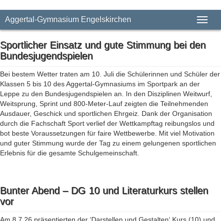
Aggertal-Gymnasium Engelskirchen
Toggl
naviga
Sportlicher Einsatz und gute Stimmung bei den
Bundesjugendspielen
Bei bestem Wetter traten am 10. Juli die Schülerinnen und Schüler der
Klassen 5 bis 10 des Aggertal-Gymnasiums im Sportpark an der
Leppe zu den Bundesjugendspielen an. In den Disziplinen Weitwurf,
Weitsprung, Sprint und 800-Meter-Lauf zeigten die Teilnehmenden
Ausdauer, Geschick und sportlichen Ehrgeiz. Dank der Organisation
durch die Fachschaft Sport verlief der Wettkampftag reibungslos und
bot beste Voraussetzungen für faire Wettbewerbe. Mit viel Motivation
und guter Stimmung wurde der Tag zu einem gelungenen sportlichen
Erlebnis für die gesamte Schulgemeinschaft.
Bunter Abend – DG 10 und Literaturkurs stellen
vor
Am 8.7.26 präsentierten der ‘Darstellen und Gestalten‘ Kurs (10) und