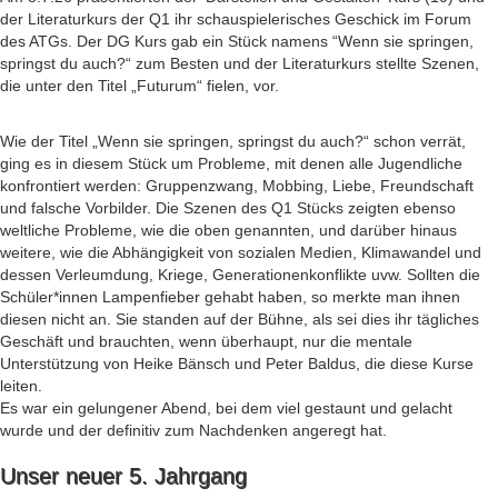
der Literaturkurs der Q1 ihr schauspielerisches Geschick im Forum
des ATGs. Der DG Kurs gab ein Stück namens “Wenn sie springen,
springst du auch?“ zum Besten und der Literaturkurs stellte Szenen,
die unter den Titel „Futurum“ fielen, vor.
Wie der Titel „Wenn sie springen, springst du auch?“ schon verrät,
ging es in diesem Stück um Probleme, mit denen alle Jugendliche
konfrontiert werden: Gruppenzwang, Mobbing, Liebe, Freundschaft
und falsche Vorbilder. Die Szenen des Q1 Stücks zeigten ebenso
weltliche Probleme, wie die oben genannten, und darüber hinaus
weitere, wie die Abhängigkeit von sozialen Medien, Klimawandel und
dessen Verleumdung, Kriege, Generationenkonflikte uvw. Sollten die
Schüler*innen Lampenfieber gehabt haben, so merkte man ihnen
diesen nicht an. Sie standen auf der Bühne, als sei dies ihr tägliches
Geschäft und brauchten, wenn überhaupt, nur die mentale
Unterstützung von Heike Bänsch und Peter Baldus, die diese Kurse
leiten.
Es war ein gelungener Abend, bei dem viel gestaunt und gelacht
wurde und der definitiv zum Nachdenken angeregt hat.
Unser neuer 5. Jahrgang