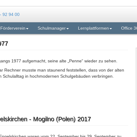
Förderverein
Schulmanager
Lernplattformen
Office 3
977
rgangs 1977 aufgemacht, seine alte „Penne“ wieder zu sehen.
sar Rechner musste man staunend feststellen, dass von der alten
hren Schulalltag in hochmodernen Schulgebäuden verbringen.
lskirchen - Mogilno (Polen) 2017
Engelskirchen waren vom 22. September bis 29. September zu