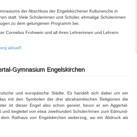
mnasiums der Abschluss der Engelskirchener Kulturwoche in
en statt. Viele Schülerinnen und Schüler, ehmalige Schülerinnen
 trugen zu dem gelungenen Programm bei.
er Cornelius Frohwein und all ihren Lehrerinnen und Lehrern
erg aktuell“
.
gertal-Gymnasium Engelskirchen
deutsche und europäische Städte. Es handelt sich dabei um ein
as mit den Symbolen der drei abrahamitischen Religionen die
eter ist dieser Engel also schon gereist, bevor er am Aggertal-
eß und begleitet von etwa zweihundert Schüler/innen zum Edmund-
 zu dem Rathaus von Engelskirchen weiterzog, wo ein Abdruck als