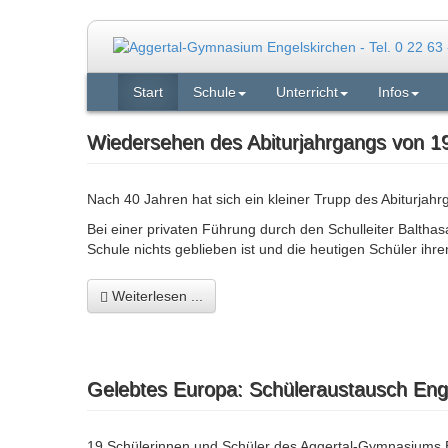
Start
Schule
Unterricht
Infos
Wiedersehen des Abiturjahrgangs von 1
Nach 40 Jahren hat sich ein kleiner Trupp des Abiturjah
Bei einer privaten Führung durch den Schulleiter Baltha
Schule nichts geblieben ist und die heutigen Schüler i
Weiterlesen ...
Gelebtes Europa: Schüleraustausch Enge
19 Schülerinnen und Schüler des Aggertal-Gymnasiums 