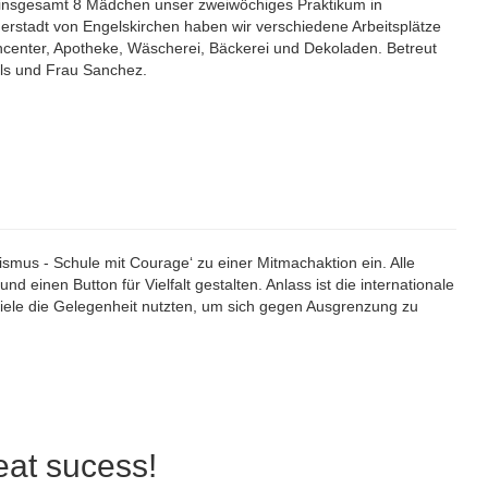
 insgesamt 8 Mädchen unser zweiwöchiges Praktikum in
nerstadt von Engelskirchen haben wir verschiedene Arbeitsplätze
ncenter, Apotheke, Wäscherei, Bäckerei und Dekoladen. Betreut
ls und Frau Sanchez.
smus - Schule mit Courage‘ zu einer Mitmachaktion ein. Alle
d einen Button für Vielfalt gestalten. Anlass ist die internationale
iele die Gelegenheit nutzten, um sich gegen Ausgrenzung zu
at sucess!