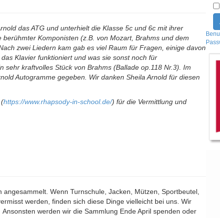
nold das ATG und unterhielt die Klasse 5c und 6c mit ihrer
Benu
ücke berühmter Komponisten (z.B. von Mozart, Brahms und dem
Pass
Nach zwei Liedern kam gab es viel Raum für Fragen, einige davon
das Klavier funktioniert und was sie sonst noch für
in sehr kraftvolles Stück von Brahms (Ballade op.118 Nr.3). Im
rnold Autogramme gegeben. Wir danken Sheila Arnold für diesen
 (
https://www.rhapsody-in-school.de/
) für die Vermittlung und
n angesammelt. Wenn Turnschule, Jacken, Mützen, Sportbeutel,
rmisst werden, finden sich diese Dinge vielleicht bei uns. Wir
n. Ansonsten werden wir die Sammlung Ende April spenden oder