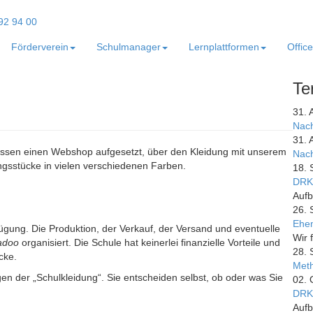
Förderverein
Schulmanager
Lernplattformen
Offic
Te
31. 
Nach
31. 
ssen einen Webshop aufgesetzt, über den Kleidung mit unserem
Nach
ngsstücke in vielen verschiedenen Farben.
18. 
DRK
Aufb
26. 
Ehem
fügung. Die Produktion, der Verkauf, der Versand und eventuelle
Wir 
adoo
organisiert. Die Schule hat keinerlei finanzielle Vorteile und
28. 
cke.
Meth
en der „Schulkleidung“. Sie entscheiden selbst, ob oder was Sie
02. 
DRK
Aufb