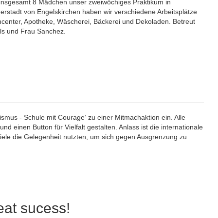
 insgesamt 8 Mädchen unser zweiwöchiges Praktikum in
nerstadt von Engelskirchen haben wir verschiedene Arbeitsplätze
ncenter, Apotheke, Wäscherei, Bäckerei und Dekoladen. Betreut
ls und Frau Sanchez.
smus - Schule mit Courage‘ zu einer Mitmachaktion ein. Alle
d einen Button für Vielfalt gestalten. Anlass ist die internationale
iele die Gelegenheit nutzten, um sich gegen Ausgrenzung zu
at sucess!