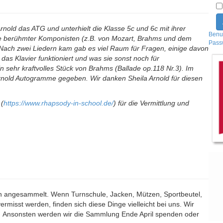
nold das ATG und unterhielt die Klasse 5c und 6c mit ihrer
Benu
ücke berühmter Komponisten (z.B. von Mozart, Brahms und dem
Pass
Nach zwei Liedern kam gab es viel Raum für Fragen, einige davon
das Klavier funktioniert und was sie sonst noch für
in sehr kraftvolles Stück von Brahms (Ballade op.118 Nr.3). Im
rnold Autogramme gegeben. Wir danken Sheila Arnold für diesen
 (
https://www.rhapsody-in-school.de/
) für die Vermittlung und
n angesammelt. Wenn Turnschule, Jacken, Mützen, Sportbeutel,
rmisst werden, finden sich diese Dinge vielleicht bei uns. Wir
n. Ansonsten werden wir die Sammlung Ende April spenden oder