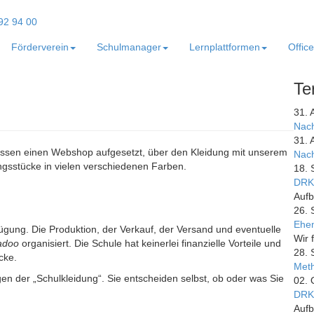
Förderverein
Schulmanager
Lernplattformen
Offic
Te
31. 
Nach
31. 
ssen einen Webshop aufgesetzt, über den Kleidung mit unserem
Nach
ngsstücke in vielen verschiedenen Farben.
18. 
DRK
Aufb
26. 
Ehem
fügung. Die Produktion, der Verkauf, der Versand und eventuelle
Wir 
adoo
organisiert. Die Schule hat keinerlei finanzielle Vorteile und
28. 
cke.
Meth
en der „Schulkleidung“. Sie entscheiden selbst, ob oder was Sie
02. 
DRK
Aufb