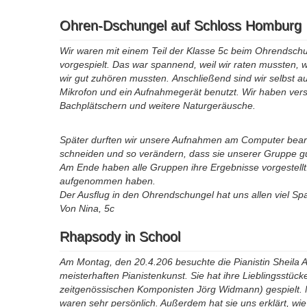
Ohren-Dschungel auf Schloss Homburg
Wir waren mit einem Teil der Klasse 5c beim Ohrendsc
vorgespielt. Das war spannend, weil wir raten mussten, w
wir gut zuhören mussten. Anschließend sind wir selbst 
Mikrofon und ein Aufnahmegerät benutzt. Wir haben ve
Bachplätschern und weitere Naturgeräusche.
Später durften wir unsere Aufnahmen am Computer bearb
schneiden und so verändern, dass sie unserer Gruppe gu
Am Ende haben alle Gruppen ihre Ergebnisse vorgestellt
aufgenommen haben.
Der Ausflug in den Ohrendschungel hat uns allen viel S
Von Nina, 5c
Rhapsody in School
Am Montag, den 20.4.206 besuchte die Pianistin Sheila Ar
meisterhaften Pianistenkunst. Sie hat ihre Lieblingsst
zeitgenössischen Komponisten Jörg Widmann) gespielt. 
waren sehr persönlich. Außerdem hat sie uns erklärt, wie 