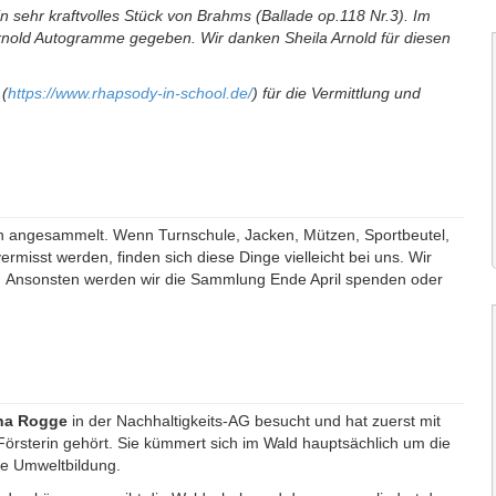
in sehr kraftvolles Stück von Brahms (Ballade op.118 Nr.3). Im
rnold Autogramme gegeben. Wir danken Sheila Arnold für diesen
 (
https://www.rhapsody-in-school.de/
) für die Vermittlung und
n angesammelt. Wenn Turnschule, Jacken, Mützen, Sportbeutel,
rmisst werden, finden sich diese Dinge vielleicht bei uns. Wir
n. Ansonsten werden wir die Sammlung Ende April spenden oder
ina Rogge
in der Nachhaltigkeits-AG besucht und hat zuerst mit
Försterin gehört. Sie kümmert sich im Wald hauptsächlich um die
ie Umweltbildung.