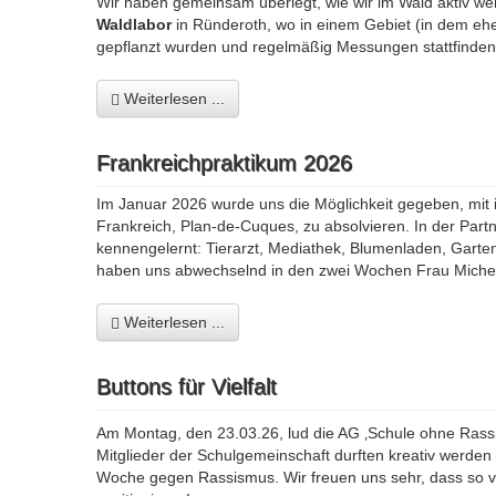
Wir haben gemeinsam überlegt, wie wir im Wald aktiv we
Waldlabor
in Ründeroth, wo in einem Gebiet (in dem e
gepflanzt wurden und regelmäßig Messungen stattfinden, 
Weiterlesen ...
Frankreichpraktikum 2026
Im Januar 2026 wurde uns die Möglichkeit gegeben, mit
Frankreich, Plan-de-Cuques, zu absolvieren. In der Part
kennengelernt: Tierarzt, Mediathek, Blumenladen, Garte
haben uns abwechselnd in den zwei Wochen Frau Miche
Weiterlesen ...
Buttons für Vielfalt
Am Montag, den 23.03.26, lud die AG ‚Schule ohne Rassi
Mitglieder der Schulgemeinschaft durften kreativ werden un
Woche gegen Rassismus. Wir freuen uns sehr, dass so v