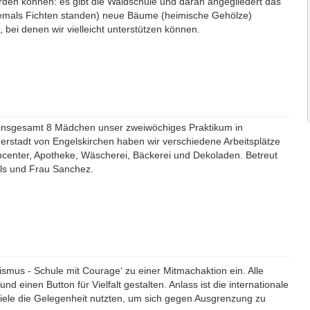
rden können: es gibt die Waldschule und daran angegliedert das
hemals Fichten standen) neue Bäume (heimische Gehölze)
bei denen wir vielleicht unterstützen können.
 insgesamt 8 Mädchen unser zweiwöchiges Praktikum in
nerstadt von Engelskirchen haben wir verschiedene Arbeitsplätze
ncenter, Apotheke, Wäscherei, Bäckerei und Dekoladen. Betreut
ls und Frau Sanchez.
smus - Schule mit Courage‘ zu einer Mitmachaktion ein. Alle
d einen Button für Vielfalt gestalten. Anlass ist die internationale
iele die Gelegenheit nutzten, um sich gegen Ausgrenzung zu