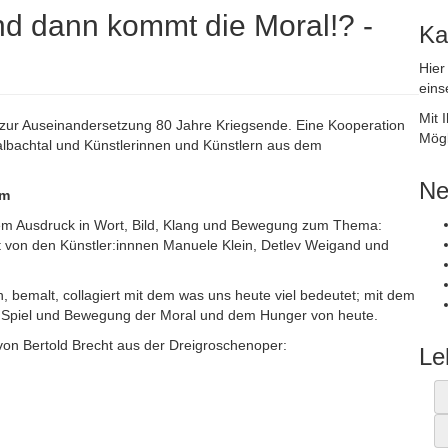
d dann kommt die Moral!? -
Ka
Hier
eins
Mit 
 zur Auseinandersetzung 80 Jahre Kriegsende. Eine Kooperation
Mögl
lbachtal und Künstlerinnen und Künstlern aus dem
Ne
um
hem Ausdruck in Wort, Bild, Klang und Bewegung zum Thema:
t von den Künstler:innnen Manuele Klein, Detlev Weigand und
, bemalt, collagiert mit dem was uns heute viel bedeutet; mit dem
n Spiel und Bewegung der Moral und dem Hunger von heute.
von Bertold Brecht aus der Dreigroschenoper:
Le