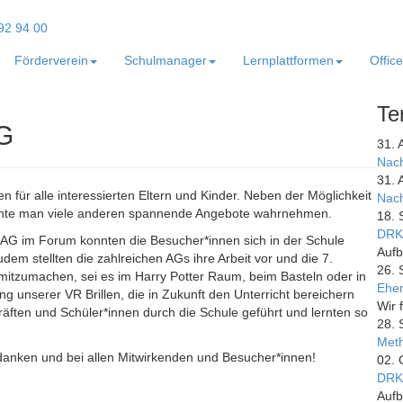
Förderverein
Schulmanager
Lernplattformen
Offic
Te
TG
31. 
Nach
31. 
 für alle interessierten Eltern und Kinder. Neben der Möglichkeit
Nach
konnte man viele anderen spannende Angebote wahrnehmen.
18. 
DRK
-AG im Forum konnten die Besucher*innen sich in der Schule
Aufb
dem stellten die zahlreichen AGs ihre Arbeit vor und die 7.
26. 
n mitzumachen, sei es im Harry Potter Raum, beim Basteln oder in
Ehem
ng unserer VR Brillen, die in Zukunft den Unterricht bereichern
Wir 
räften und Schüler*innen durch die Schule geführt und lernten so
28. 
Meth
edanken und bei allen Mitwirkenden und Besucher*innen!
02. 
DRK
Aufb