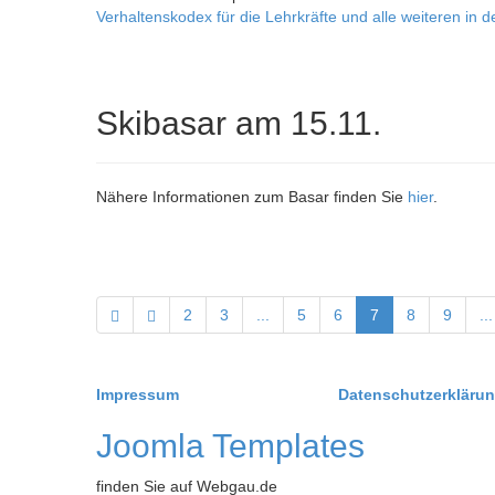
Verhaltenskodex für die Lehrkräfte und alle weiteren in 
Skibasar am 15.11.
Nähere Informationen zum Basar finden Sie
hier
.
2
3
...
5
6
7
8
9
...
Impressum
Datenschutzerkläru
Joomla Templates
finden Sie auf Webgau.de