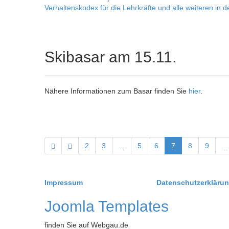
Verhaltenskodex für die Lehrkräfte und alle weiteren in 
Skibasar am 15.11.
Nähere Informationen zum Basar finden Sie
hier
.
2
3
...
5
6
7
8
9
...
Impressum
Datenschutzerkläru
Joomla Templates
finden Sie auf Webgau.de