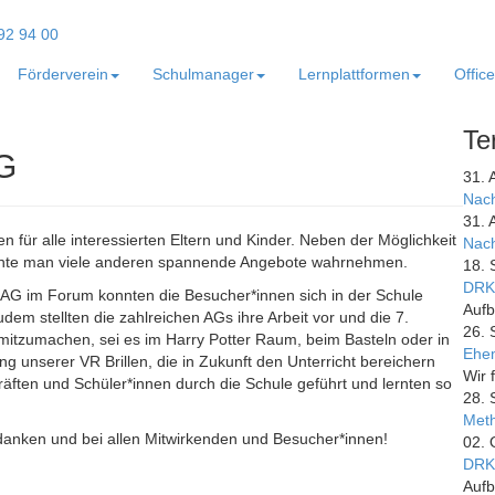
Förderverein
Schulmanager
Lernplattformen
Offic
Te
TG
31. 
Nach
31. 
 für alle interessierten Eltern und Kinder. Neben der Möglichkeit
Nach
konnte man viele anderen spannende Angebote wahrnehmen.
18. 
DRK
-AG im Forum konnten die Besucher*innen sich in der Schule
Aufb
dem stellten die zahlreichen AGs ihre Arbeit vor und die 7.
26. 
n mitzumachen, sei es im Harry Potter Raum, beim Basteln oder in
Ehem
ng unserer VR Brillen, die in Zukunft den Unterricht bereichern
Wir 
räften und Schüler*innen durch die Schule geführt und lernten so
28. 
Meth
edanken und bei allen Mitwirkenden und Besucher*innen!
02. 
DRK
Aufb