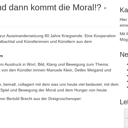
d dann kommt die Moral!? -
Ka
Hier
eins
Mit 
 zur Auseinandersetzung 80 Jahre Kriegsende. Eine Kooperation
Mögl
lbachtal und Künstlerinnen und Künstlern aus dem
Ne
um
hem Ausdruck in Wort, Bild, Klang und Bewegung zum Thema:
t von den Künstler:innnen Manuele Klein, Detlev Weigand und
, bemalt, collagiert mit dem was uns heute viel bedeutet; mit dem
n Spiel und Bewegung der Moral und dem Hunger von heute.
von Bertold Brecht aus der Dreigroschenoper:
Le