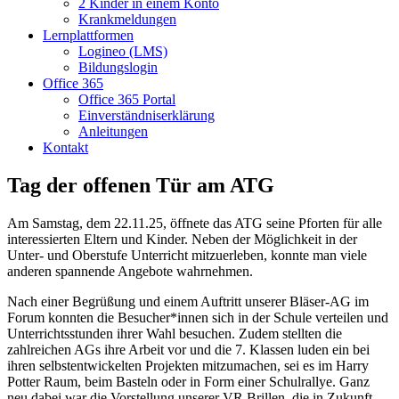
2 Kinder in einem Konto
Krankmeldungen
Lernplattformen
Logineo (LMS)
Bildungslogin
Office 365
Office 365 Portal
Einverständniserklärung
Anleitungen
Kontakt
Tag der offenen Tür am ATG
Am Samstag, dem 22.11.25, öffnete das ATG seine Pforten für alle
interessierten Eltern und Kinder. Neben der Möglichkeit in der
Unter- und Oberstufe Unterricht mitzuerleben, konnte man viele
anderen spannende Angebote wahrnehmen.
Nach einer Begrüßung und einem Auftritt unserer Bläser-AG im
Forum konnten die Besucher*innen sich in der Schule verteilen und
Unterrichtsstunden ihrer Wahl besuchen. Zudem stellten die
zahlreichen AGs ihre Arbeit vor und die 7. Klassen luden ein bei
ihren selbstentwickelten Projekten mitzumachen, sei es im Harry
Potter Raum, beim Basteln oder in Form einer Schulrallye. Ganz
neu dabei war die Vorstellung unserer VR Brillen, die in Zukunft