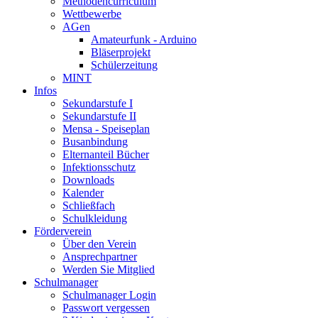
Methodencurriculum
Wettbewerbe
AGen
Amateurfunk - Arduino
Bläserprojekt
Schülerzeitung
MINT
Infos
Sekundarstufe I
Sekundarstufe II
Mensa - Speiseplan
Busanbindung
Elternanteil Bücher
Infektionsschutz
Downloads
Kalender
Schließfach
Schulkleidung
Förderverein
Über den Verein
Ansprechpartner
Werden Sie Mitglied
Schulmanager
Schulmanager Login
Passwort vergessen