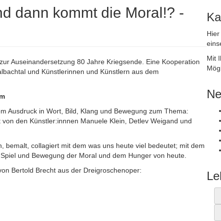
d dann kommt die Moral!? -
Ka
Hier
eins
Mit 
 zur Auseinandersetzung 80 Jahre Kriegsende. Eine Kooperation
Mögl
lbachtal und Künstlerinnen und Künstlern aus dem
Ne
um
hem Ausdruck in Wort, Bild, Klang und Bewegung zum Thema:
t von den Künstler:innnen Manuele Klein, Detlev Weigand und
, bemalt, collagiert mit dem was uns heute viel bedeutet; mit dem
n Spiel und Bewegung der Moral und dem Hunger von heute.
von Bertold Brecht aus der Dreigroschenoper:
Le