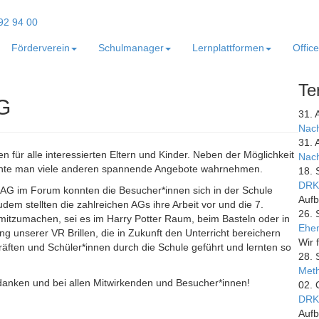
Förderverein
Schulmanager
Lernplattformen
Offic
Te
TG
31. 
Nach
31. 
 für alle interessierten Eltern und Kinder. Neben der Möglichkeit
Nach
konnte man viele anderen spannende Angebote wahrnehmen.
18. 
DRK
-AG im Forum konnten die Besucher*innen sich in der Schule
Aufb
dem stellten die zahlreichen AGs ihre Arbeit vor und die 7.
26. 
n mitzumachen, sei es im Harry Potter Raum, beim Basteln oder in
Ehem
ng unserer VR Brillen, die in Zukunft den Unterricht bereichern
Wir 
räften und Schüler*innen durch die Schule geführt und lernten so
28. 
Meth
edanken und bei allen Mitwirkenden und Besucher*innen!
02. 
DRK
Aufb