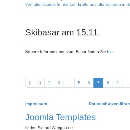
Verhaltenskodex für die Lehrkräfte und alle weiteren in 
Skibasar am 15.11.
Nähere Informationen zum Basar finden Sie
hier
.
2
3
...
5
6
7
8
9
...
Impressum
Datenschutzerkläru
Joomla Templates
finden Sie auf Webgau.de