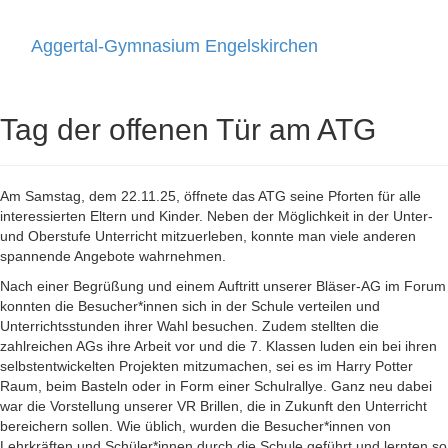
Aggertal-Gymnasium Engelskirchen
Toggle
navigati
Tag der offenen Tür am ATG
Am Samstag, dem 22.11.25, öffnete das ATG seine Pforten für alle
interessierten Eltern und Kinder. Neben der Möglichkeit in der Unter-
und Oberstufe Unterricht mitzuerleben, konnte man viele anderen
spannende Angebote wahrnehmen.
Nach einer Begrüßung und einem Auftritt unserer Bläser-AG im Forum
konnten die Besucher*innen sich in der Schule verteilen und
Unterrichtsstunden ihrer Wahl besuchen. Zudem stellten die
zahlreichen AGs ihre Arbeit vor und die 7. Klassen luden ein bei ihren
selbstentwickelten Projekten mitzumachen, sei es im Harry Potter
Raum, beim Basteln oder in Form einer Schulrallye. Ganz neu dabei
war die Vorstellung unserer VR Brillen, die in Zukunft den Unterricht
bereichern sollen. Wie üblich, wurden die Besucher*innen von
Lehrkräften und Schüler*innen durch die Schule geführt und lernten so