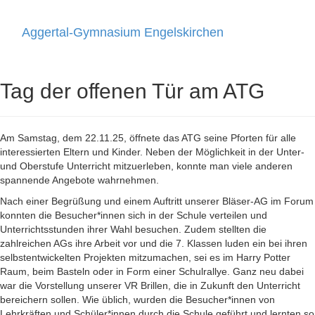
Aggertal-Gymnasium Engelskirchen
Toggle
navigati
Tag der offenen Tür am ATG
Am Samstag, dem 22.11.25, öffnete das ATG seine Pforten für alle
interessierten Eltern und Kinder. Neben der Möglichkeit in der Unter-
und Oberstufe Unterricht mitzuerleben, konnte man viele anderen
spannende Angebote wahrnehmen.
Nach einer Begrüßung und einem Auftritt unserer Bläser-AG im Forum
konnten die Besucher*innen sich in der Schule verteilen und
Unterrichtsstunden ihrer Wahl besuchen. Zudem stellten die
zahlreichen AGs ihre Arbeit vor und die 7. Klassen luden ein bei ihren
selbstentwickelten Projekten mitzumachen, sei es im Harry Potter
Raum, beim Basteln oder in Form einer Schulrallye. Ganz neu dabei
war die Vorstellung unserer VR Brillen, die in Zukunft den Unterricht
bereichern sollen. Wie üblich, wurden die Besucher*innen von
Lehrkräften und Schüler*innen durch die Schule geführt und lernten so