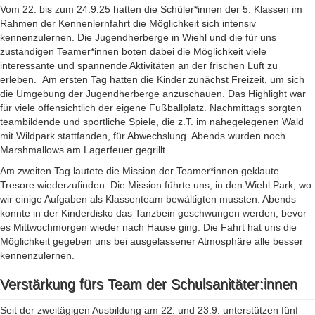
Vom 22. bis zum 24.9.25 hatten die Schüler*innen der 5. Klassen im
Rahmen der Kennenlernfahrt die Möglichkeit sich intensiv
kennenzulernen. Die Jugendherberge in Wiehl und die für uns
zuständigen Teamer*innen boten dabei die Möglichkeit viele
interessante und spannende Aktivitäten an der frischen Luft zu
erleben.
Am ersten Tag hatten die Kinder zunächst Freizeit, um sich
die Umgebung der Jugendherberge anzuschauen. Das Highlight war
für viele offensichtlich der eigene Fußballplatz. Nachmittags sorgten
teambildende und sportliche Spiele, die z.T. im nahegelegenen Wald
mit Wildpark stattfanden, für Abwechslung. Abends wurden noch
Marshmallows am Lagerfeuer gegrillt.
Am zweiten Tag lautete die Mission der Teamer*innen geklaute
Tresore wiederzufinden. Die Mission führte uns, in den Wiehl Park, wo
wir einige Aufgaben als Klassenteam bewältigten mussten. Abends
konnte in der Kinderdisko das Tanzbein geschwungen werden, bevor
es Mittwochmorgen wieder nach Hause ging. Die Fahrt hat uns die
Möglichkeit gegeben uns bei ausgelassener Atmosphäre alle besser
kennenzulernen.
Verstärkung fürs Team der Schulsanitäter:innen
Seit der zweitägigen Ausbildung am 22. und 23.9. unterstützen fünf