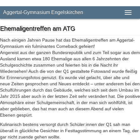
Aggertal-Gymnasium Engelskirchen
Toggl
Ehemaligentreffen am ATG
Nach einigen Jahren Pause hat das Ehemaligentreffen am Aggertal-
Gymnasium ein fulminantes Comeback gefeiert!
Angereist aus der ganzen Bundesrepublik und zum Teil sogar aus dem
Ausland kamen etwa 180 Ehemalige aus allen 6 Jahrzehnten der
Schulgeschichte zusammen und feierten bis in die Nacht ihr
Wiedersehen! Auch die von der Q1 gestaltete Fotowand wurde fleißig
für Erinnerungsfotos genutzt. Es wurde viel gelacht, über alte und
neue Zeiten gesprochen und Neues entdeckt – unter anderem bei den
Schulführungen durch das Gebäude, welches sich seit dem Umbau im
Jahr 2015 aber auch in der letzten Zeit sehr verändert hat. Die positive
Atmosphäre einer Schulgemeinschaft, in der man sich wohlfühlt, ist
aber geblieben, das hat man auch an diesem Abend auf vielen
Ebenen gespürt.
Kulinarisch bestens versorgt durch Schüler:innen der Q1 sah man
überall in glückliche Gesichter in Festtagsstimmung an einem Tag, der
gar nicht zuende gehen wollte.