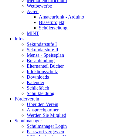
Methodencurriculum
Wettbewerbe
AGen
Amateurfunk - Arduino
Bläserprojekt
Schülerzeitung
MINT
Infos
Sekundarstufe I
Sekundarstufe II
Mensa - Speiseplan
Busanbindung
Elternanteil Bücher
Infektionsschutz
Downloads
Kalender
Schließfach
Schulkleidung
Förderverein
Über den Verein
Ansprechpartner
Werden Sie Mitglied
Schulmanager
Schulmanager Login
Passwort vergessen