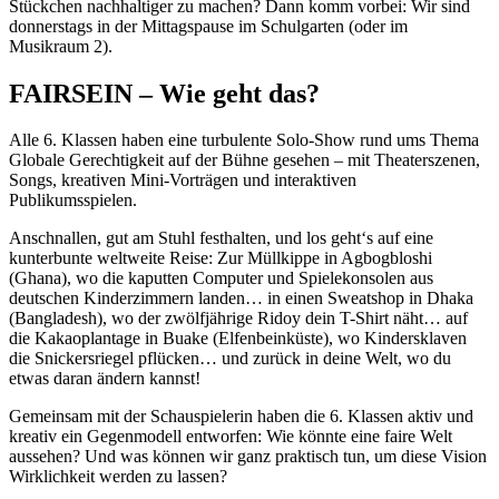
Stückchen nachhaltiger zu machen? Dann komm vorbei: Wir sind
donnerstags in der Mittagspause im Schulgarten (oder im
Musikraum 2).
FAIRSEIN – Wie geht das?
Alle 6. Klassen haben eine turbulente Solo-Show rund ums Thema
Globale Gerechtigkeit auf der Bühne gesehen – mit Theaterszenen,
Songs, kreativen Mini-Vorträgen und interaktiven
Publikumsspielen.
Anschnallen, gut am Stuhl festhalten, und los geht‘s auf eine
kunterbunte weltweite Reise: Zur Müllkippe in Agbogbloshi
(Ghana), wo die kaputten Computer und Spielekonsolen aus
deutschen Kinderzimmern landen… in einen Sweatshop in Dhaka
(Bangladesh), wo der zwölfjährige Ridoy dein T-Shirt näht… auf
die Kakaoplantage in Buake (Elfenbeinküste), wo Kindersklaven
die Snickersriegel pflücken… und zurück in deine Welt, wo du
etwas daran ändern kannst!
Gemeinsam mit der Schauspielerin haben die 6. Klassen aktiv und
kreativ ein Gegenmodell entworfen: Wie könnte eine faire Welt
aussehen? Und was können wir ganz praktisch tun, um diese Vision
Wirklichkeit werden zu lassen?