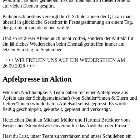
wohlfühlt, ist aber geblieben, das hat man auch an diesem Abend
auf vielen Ebenen gespürt.
Kulinarisch bestens versorgt durch Schüler:innen der Q1 sah man
überall in glückliche Gesichter in Festtagsstimmung an einem Tag,
der gar nicht zuende gehen wollte.
Und so ist dieser Abend auch nicht vorbei, sondern der Auftakt für
ein jährliches Wiedersehen beim Ehemaligentreffen immer am
letzten Samstag im September:
++++ WIR FREUEN UNS AUF EIN WIEDERSEHEN AM
26.09.2026 ++++
Apfelpresse in Aktion
Wir vom Nachhaltigkeits-Team haben mit einer Apfelpresse aus
Äpfeln aus der Schulgemeinschaft (von Schüler*innen & Eltern und
Lehrer*innen) wunderbaren Apfelsaft selbst gepresst. Es wurde
fleißig geschnippelt, gekurbelt, gepresst und verköstigt.
Herzlichen Dank an Michael Müller und Hartmut Brückner vom
Bergischen Streuobstwiesenverein für das Ausleihen der Presse!
Hast du Lust, unser Team zu verstärken und unser Schulleben ein