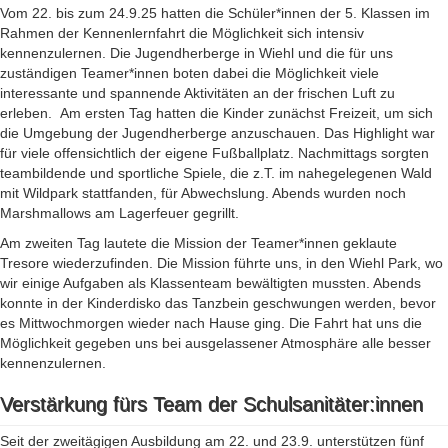
Vom 22. bis zum 24.9.25 hatten die Schüler*innen der 5. Klassen im
Rahmen der Kennenlernfahrt die Möglichkeit sich intensiv
kennenzulernen. Die Jugendherberge in Wiehl und die für uns
zuständigen Teamer*innen boten dabei die Möglichkeit viele
interessante und spannende Aktivitäten an der frischen Luft zu
erleben.
Am ersten Tag hatten die Kinder zunächst Freizeit, um sich
die Umgebung der Jugendherberge anzuschauen. Das Highlight war
für viele offensichtlich der eigene Fußballplatz. Nachmittags sorgten
teambildende und sportliche Spiele, die z.T. im nahegelegenen Wald
mit Wildpark stattfanden, für Abwechslung. Abends wurden noch
Marshmallows am Lagerfeuer gegrillt.
Am zweiten Tag lautete die Mission der Teamer*innen geklaute
Tresore wiederzufinden. Die Mission führte uns, in den Wiehl Park, wo
wir einige Aufgaben als Klassenteam bewältigten mussten. Abends
konnte in der Kinderdisko das Tanzbein geschwungen werden, bevor
es Mittwochmorgen wieder nach Hause ging. Die Fahrt hat uns die
Möglichkeit gegeben uns bei ausgelassener Atmosphäre alle besser
kennenzulernen.
Verstärkung fürs Team der Schulsanitäter:innen
Seit der zweitägigen Ausbildung am 22. und 23.9. unterstützen fünf