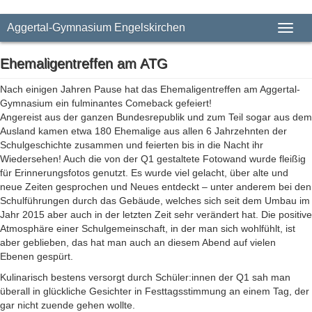
Aggertal-Gymnasium Engelskirchen
Toggl
naviga
Ehemaligentreffen am ATG
Nach einigen Jahren Pause hat das Ehemaligentreffen am Aggertal-
Gymnasium ein fulminantes Comeback gefeiert!
Angereist aus der ganzen Bundesrepublik und zum Teil sogar aus dem
Ausland kamen etwa 180 Ehemalige aus allen 6 Jahrzehnten der
Schulgeschichte zusammen und feierten bis in die Nacht ihr
Wiedersehen! Auch die von der Q1 gestaltete Fotowand wurde fleißig
für Erinnerungsfotos genutzt. Es wurde viel gelacht, über alte und
neue Zeiten gesprochen und Neues entdeckt – unter anderem bei den
Schulführungen durch das Gebäude, welches sich seit dem Umbau im
Jahr 2015 aber auch in der letzten Zeit sehr verändert hat. Die positive
Atmosphäre einer Schulgemeinschaft, in der man sich wohlfühlt, ist
aber geblieben, das hat man auch an diesem Abend auf vielen
Ebenen gespürt.
Kulinarisch bestens versorgt durch Schüler:innen der Q1 sah man
überall in glückliche Gesichter in Festtagsstimmung an einem Tag, der
gar nicht zuende gehen wollte.