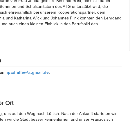
urde von Frau Jodda geleitet. Besonders ist, dass sie dabei
terinnen und Schulsanitätern des ATG unterstützt wird, die
nd sich ehrenamtlich bei unserem Kooperationspartner, dem
ophia und Katharina Wick und Johannes Flink konnten den Lehrgang
und auch einen kleinen Einblick in das Berufsbild des
n
 an:
ipadhilfe@atgmail.de
.
or Ort
, uns auf den Weg nach Lüttich. Nach der Ankunft starteten wir
nten wir die Stadt besser kennenlernen und unser Französisch