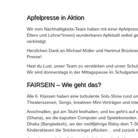
Apfelpresse in Aktion
Wir vom Nachhaltigkeits-Team haben mit einer Apfelpres
Eltern und Lehrer*innen) wunderbaren Apfelsaft selbst ge
verköstigt.
Herzlichen Dank an Michael Müller und Hartmut Brückne
Presse!
Hast du Lust, unser Team zu verstärken und unser Schu
Wir sind donnerstags in der Mittagspause im Schulgarte
FAIRSEIN – Wie geht das?
Alle 6. Klassen haben eine turbulente Solo-Show rund 
Theaterszenen, Songs, kreativen Mini-Vorträgen und inte
Anschnallen, gut am Stuhl festhalten, und los geht‘s auf
(Ghana), wo die kaputten Computer und Spielekonsolen
Dhaka (Bangladesh), wo der zwölfjährige Ridoy dein T-Sh
Kindersklaven die Snickersriegel pflücken… und zurück 