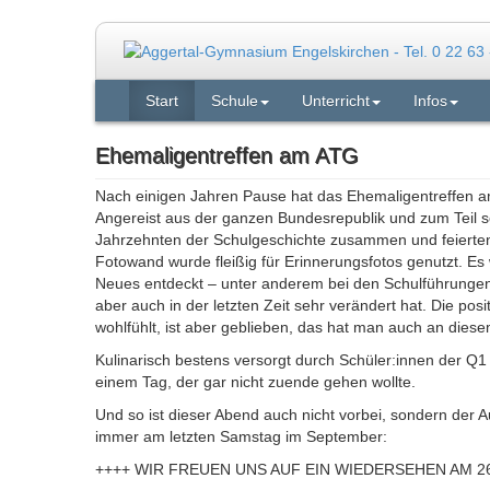
Start
Schule
Unterricht
Infos
Ehemaligentreffen am ATG
Nach einigen Jahren Pause hat das Ehemaligentreffen a
Angereist aus der ganzen Bundesrepublik und zum Teil 
Jahrzehnten der Schulgeschichte zusammen und feierten 
Fotowand wurde fleißig für Erinnerungsfotos genutzt. Es
Neues entdeckt – unter anderem bei den Schulführunge
aber auch in der letzten Zeit sehr verändert hat. Die po
wohlfühlt, ist aber geblieben, das hat man auch an dies
Kulinarisch bestens versorgt durch Schüler:innen der Q1
einem Tag, der gar nicht zuende gehen wollte.
Und so ist dieser Abend auch nicht vorbei, sondern der A
immer am letzten Samstag im September:
++++ WIR FREUEN UNS AUF EIN WIEDERSEHEN AM 26