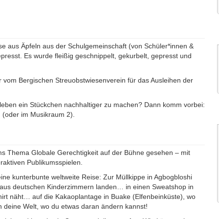
se aus Äpfeln aus der Schulgemeinschaft (von Schüler*innen &
presst. Es wurde fleißig geschnippelt, gekurbelt, gepresst und
r vom Bergischen Streuobstwiesenverein für das Ausleihen der
lleben ein Stückchen nachhaltiger zu machen? Dann komm vorbei:
n (oder im Musikraum 2).
ums Thema Globale Gerechtigkeit auf der Bühne gesehen – mit
raktiven Publikumsspielen.
 eine kunterbunte weltweite Reise: Zur Müllkippe in Agbogbloshi
 aus deutschen Kinderzimmern landen… in einen Sweatshop in
irt näht… auf die Kakaoplantage in Buake (Elfenbeinküste), wo
in deine Welt, wo du etwas daran ändern kannst!