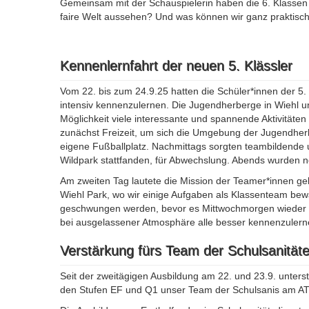
Gemeinsam mit der Schauspielerin haben die 6. Klassen 
faire Welt aussehen? Und was können wir ganz praktisch 
Kennenlernfahrt der neuen 5. Klässler
Vom 22. bis zum 24.9.25 hatten die Schüler*innen der 5.
intensiv kennenzulernen. Die Jugendherberge in Wiehl u
Möglichkeit viele interessante und spannende Aktivitäten 
zunächst Freizeit, um sich die Umgebung der Jugendherbe
eigene Fußballplatz. Nachmittags sorgten teambildende u
Wildpark stattfanden, für Abwechslung. Abends wurden 
Am zweiten Tag lautete die Mission der Teamer*innen gek
Wiehl Park, wo wir einige Aufgaben als Klassenteam bew
geschwungen werden, bevor es Mittwochmorgen wieder n
bei ausgelassener Atmosphäre alle besser kennenzuler
Verstärkung fürs Team der Schulsanitä
Seit der zweitägigen Ausbildung am 22. und 23.9. unters
den Stufen EF und Q1 unser Team der Schulsanis am A