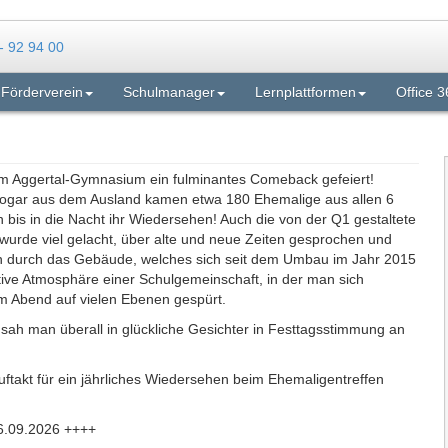
Förderverein
Schulmanager
Lernplattformen
Office 3
m Aggertal-Gymnasium ein fulminantes Comeback gefeiert!
sogar aus dem Ausland kamen etwa 180 Ehemalige aus allen 6
bis in die Nacht ihr Wiedersehen! Auch die von der Q1 gestaltete
 wurde viel gelacht, über alte und neue Zeiten gesprochen und
n durch das Gebäude, welches sich seit dem Umbau im Jahr 2015
sitive Atmosphäre einer Schulgemeinschaft, in der man sich
em Abend auf vielen Ebenen gespürt.
 sah man überall in glückliche Gesichter in Festtagsstimmung an
uftakt für ein jährliches Wiedersehen beim Ehemaligentreffen
.09.2026 ++++