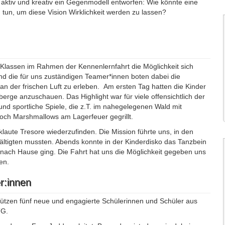
aktiv und kreativ ein Gegenmodell entworfen: Wie könnte eine
tun, um diese Vision Wirklichkeit werden zu lassen?
 Klassen im Rahmen der Kennenlernfahrt die Möglichkeit sich
nd die für uns zuständigen Teamer*innen boten dabei die
an der frischen Luft zu erleben.
Am ersten Tag hatten die Kinder
rge anzuschauen. Das Highlight war für viele offensichtlich der
nd sportliche Spiele, die z.T. im nahegelegenen Wald mit
noch Marshmallows am Lagerfeuer gegrillt.
laute Tresore wiederzufinden. Die Mission führte uns, in den
ältigten mussten. Abends konnte in der Kinderdisko das Tanzbein
ach Hause ging. Die Fahrt hat uns die Möglichkeit gegeben uns
nen.
ter:innen
tützen fünf neue und engagierte Schülerinnen und Schüler aus
TG.