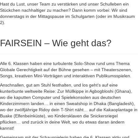
Hast du Lust, unser Team zu verstärken und unser Schulleben ein
Stückchen nachhaltiger zu machen? Dann komm vorbei: Wir sind
donnerstags in der Mittagspause im Schulgarten (oder im Musikraum
2).
FAIRSEIN – Wie geht das?
Alle 6. Klassen haben eine turbulente Solo-Show rund ums Thema
Globale Gerechtigkeit auf der Bühne gesehen – mit Theaterszenen,
Songs, kreativen Mini-Vorträgen und interaktiven Publikumsspielen.
Anschnallen, gut am Stuhl festhalten, und los geht‘s auf eine
kunterbunte weltweite Reise: Zur Müllkippe in Agbogbloshi (Ghana),
wo die kaputten Computer und Spielekonsolen aus deutschen
Kinderzimmern landen… in einen Sweatshop in Dhaka (Bangladesh),
wo der zwölfjährige Ridoy dein T-Shirt näht… auf die Kakaoplantage in
Buake (Elfenbeinküste), wo Kindersklaven die Snickersriegel
pflücken… und zurück in deine Welt, wo du etwas daran ändern
kannst!
Gemeinsam mit der Schauspielerin haben die 6. Klassen aktiv und