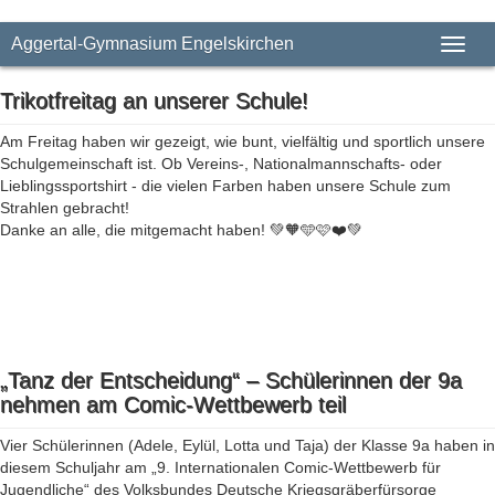
Aggertal-Gymnasium Engelskirchen
Toggl
naviga
Trikotfreitag an unserer Schule!
Am Freitag haben wir gezeigt, wie bunt, vielfältig und sportlich unsere
Schulgemeinschaft ist. Ob Vereins-, Nationalmannschafts- oder
Lieblingssportshirt - die vielen Farben haben unsere Schule zum
Strahlen gebracht!
Danke an alle, die mitgemacht haben! 💚🧡🩵🩷❤️💚
„Tanz der Entscheidung“ – Schülerinnen der 9a
nehmen am Comic-Wettbewerb teil
Vier Schülerinnen (Adele, Eylül, Lotta und Taja) der Klasse 9a haben in
diesem Schuljahr am „9. Internationalen Comic-Wettbewerb für
Jugendliche“ des Volksbundes Deutsche Kriegsgräberfürsorge