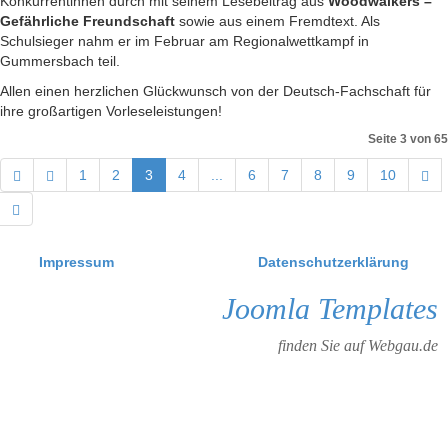
Konkurrentinnen durch mit seinem Lesebeitrag aus
Woodwalkers –
Gefährliche Freundschaft
sowie aus einem Fremdtext. Als
Schulsieger nahm er im Februar am Regionalwettkampf in
Gummersbach teil.
Allen einen herzlichen Glückwunsch von der Deutsch-Fachschaft für
ihre großartigen Vorleseleistungen!
Seite 3 von 65
1
2
3
4
...
6
7
8
9
10
Impressum
Datenschutzerklärung
Joomla Templates
finden Sie auf Webgau.de